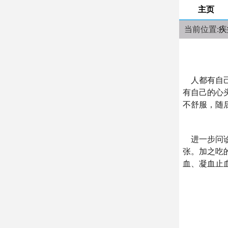
主页
当前位置:
疾
人都有自己
有自己的心
不舒服，随
进一步问诊
张。加之吃
血、凝血止