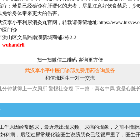
治疗；若是已经确诊有肝硬化的患者，尽量注意好饮食禁忌，少
以免给身体带来更大的伤害。
李小平利尿消炎丸官网，转载请保留地址:https://www.lnxyw.c
中医门诊
洪山区文昌路南湖新城商铺2栋2-2
：
wuhandrli
扫一扫微信二维码 咨询更方便
武汉李小平中医门诊部免费用药咨询服务
和值班医生一对一交流
几分钟就得上一次厕所 警惕社交癌
下一篇：莫名中风 竟是心脏
论
工作原因经常憋尿，最近老出现尿频、尿痛的现象，之前不懂膀
是妇科病，后经过尿常规化验医生说膀胱炎已经很严重了，医生