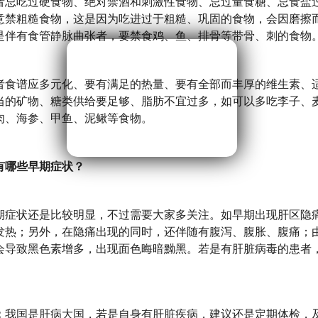
忌吃过硬食物、绝对禁酒和刺激性食物、忌过量食糖、忌食盐
意禁粗糙食物，这是因为吃进过于粗糙、巩固的食物，会因磨擦
是伴有食管静脉曲张者，要禁食鸡、鱼、排骨等带骨、刺的食物
食谱应多元化、要有满足的热量、要有全部而丰厚的维生素、
当的矿物、糖类供给要足够、脂肪不宜过多，如可以多吃李子、
肉、海参、甲鱼、泥鳅等食物。
哪些早期症状？
症状还是比较明显，不过需要大家多关注。如早期出现肝区隐
发热；另外，在隐痛出现的同时，还伴随有腹泻、腹胀、腹痛；
会导致黑色素增多，出现面色晦暗黝黑。若是有肝脏病毒的患者
：
我国是肝病大国，若是自身有肝脏疾病，建议还是定期体检，