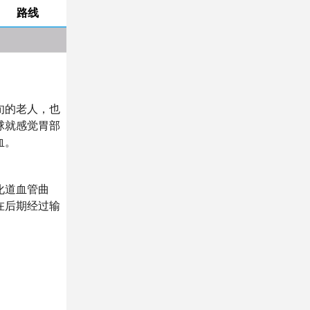
路线
旬的老人，也
球就感觉胃部
血。
化道血管曲
在后期经过输