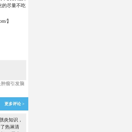
吃的尽量不吃
om/】
长肿瘤引发脑
更多评论 >
胱炎知识，
开了热淋清