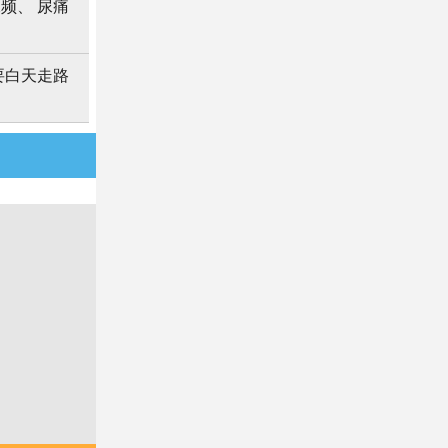
频、 尿痛
要白天走路