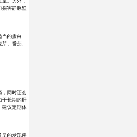
过量。另外，
而损害静脉壁
。
适当的蛋白
麦芽、番茄、
痛，同时还会
由于长期的肝
，建议定期体
及早的发现疾