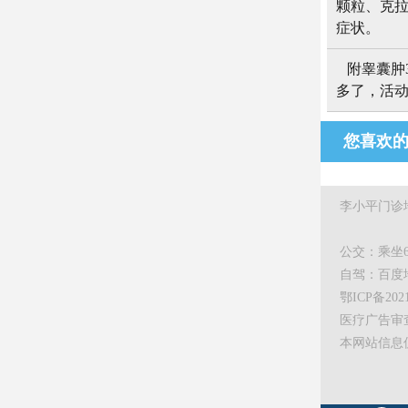
颗粒、克拉
症状。
附睾囊肿
多了，活动
您喜欢
李小平门诊
公交：乘坐6
自驾：百度
鄂ICP备20210
医疗广告审查证
本网站信息