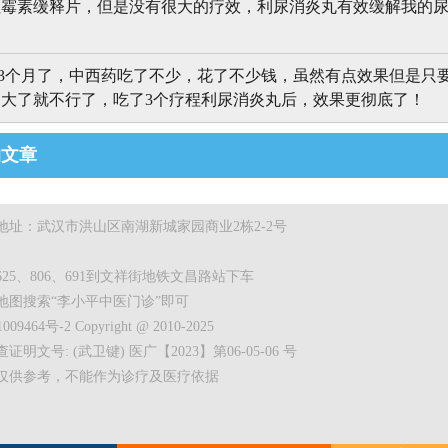
霉素缓释片，但是没有很大的疗效，利尿消炎丸有效缓解我的尿
3个月了，中西药吃了不少，花了不少钱，虽然有点效果但是只
大了就不行了，吃了3个疗程利尿消炎丸后，效果更彻底了！
的文章
地址：武汉市洪山区南湖新城家园商业2栋2-2号
25、806、691到文祥街地铁文昌路站下车
地图搜索“李小平中医门诊”即可
09464号-2 Copyright @ 2010-2025
明文号: (武卫键) 医广【2023】第06-05-06 号
仅供参考，不能作为诊疗及医疗依据