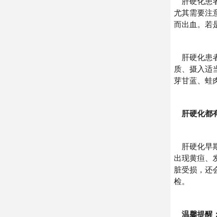
肝硬化患者
尤其需要注
而出血。若
肝硬化患者
质、摄入适
芽甘蓝、蛙
肝硬化都有
肝硬化早期
出现黄疸、
脏受损，还
检。
温馨提醒