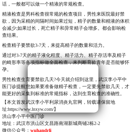
话，一般都可以做一个精液的常规检查。
精液检查是男科检查很常规的检查项目，男性来医院最好禁
欲，因为采精的间隔时间如果过短，精子的数量和精液的体积
会减少;如果过长，死亡精子和异常精子会增多。都会影响检
查结果。
检查精子要禁欲3-7天，来提高精子的数量和活力。
通过对3-7天的精子液化程度、精子活力、精子存活率及精子
的畸形率等各项指标做全面检查，来判断育龄青年是否能够怀
孕。
男性检查生育要禁欲几天?今天就介绍到这里，武汉李小平中
医门诊提醒您如果要准备做精子检查，一定要先禁欲几天，才
能更好的采集到标准的常规指标，达到生育检查的准确性。
【本文首发武汉李小平利尿消炎丸官网，转载请保留地
址:https://www.lnxyw.com/】
洪山李小平中医门诊
地址：武汉市洪山区文昌路南湖新城商铺2栋2-2
微信公众号：
wuhandrli