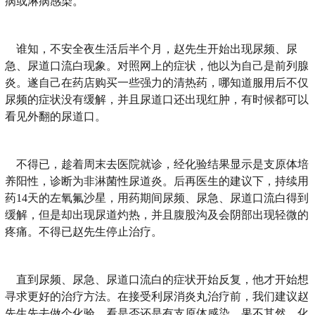
病或淋病感染。
谁知，不安全夜生活后半个月，赵先生开始出现尿频、尿
急、尿道口流白现象。对照网上的症状，他以为自己是前列腺
炎。遂自己在药店购买一些强力的清热药，哪知道服用后不仅
尿频的症状没有缓解，并且尿道口还出现红肿，有时候都可以
看见外翻的尿道口。
不得已，趁着周末去医院就诊，经化验结果显示是支原体培
养阳性，诊断为非淋菌性尿道炎。后再医生的建议下，持续用
药14天的左氧氟沙星，用药期间尿频、尿急、尿道口流白得到
缓解，但是却出现尿道灼热，并且腹股沟及会阴部出现轻微的
疼痛。不得已赵先生停止治疗。
直到尿频、尿急、尿道口流白的症状开始反复，他才开始想
寻求更好的治疗方法。在接受利尿消炎丸治疗前，我们建议赵
先生先去做个化验，看是否还是有支原体感染。果不其然，化