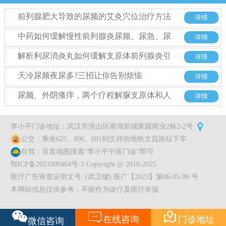
前列腺肥大导致的尿频的艾灸穴位治疗方法
详情
中药如何缓解慢性前列腺炎尿频、尿急、尿
详情
痛？
解析利尿消炎丸如何缓解支原体前列腺炎引
详情
起的尿频尿急
天冷尿频夜尿多?三招让你告别烦恼
详情
尿频、外阴瘙痒，两个疗程解脲支原体和人
详情
型支原体转阴
李小平门诊地址：武汉市洪山区南湖新城家园商业2栋2-2号
公交：乘坐625、806、691到文祥街地铁文昌路站下车
自驾：百度地图搜索“李小平中医门诊”即可
鄂ICP备2021009464号-2 Copyright @ 2010-2025
医疗广告审查证明文号: (武卫键) 医广【2023】第06-05-06 号
本网站信息仅供参考，不能作为诊疗及医疗依据


在线咨询
门诊地址
微信咨询