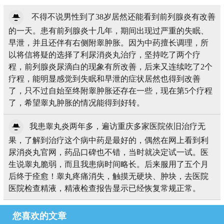
不得不说男性到了38岁居然还能看到前列腺炎有改善
的一天。患有前列腺炎十几年，期间出现过严重的失眠、
早泄，并且还伴有右侧附睾肿胀。因为中药擅长调理，所
以将信将疑的选择了利尿消炎丸治疗，坚持吃了两个疗
程，前列腺炎尿滴白的现象有所改善，后来又连续吃了2个
疗程，能明显感觉到失眠和早泄的症状居然也得到改善
了，只不过自始至终附睾肿胀还存在一些，现在第5个疗程
了，希望睾丸肿胀的情况能得到好转。
我患睾丸炎两年多，遍访重庆多家医院依旧治疗无
果，了解到治疗这个病中药是最好的，偶然在网上看到利
尿消炎丸官网，药品口碑也不错，当时就决定试一试。医
生说睾丸脆弱，而且我患病时间略长。后来服用了五个月
后终于痊愈！睾丸疼痛消失，触摸无硬块、肿块，去医院
医院检查精液，精液检查报告显示已经恢复常规正常。
您喜欢的文章