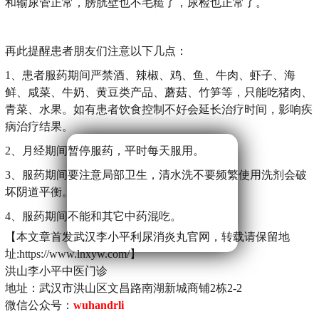
和输尿管正常，膀胱壁也不毛糙了，尿检也正常了。
再此提醒患者朋友们注意以下几点：
1、患者服药期间严禁酒、辣椒、鸡、鱼、牛肉、虾子、海
鲜、咸菜、牛奶、黄豆类产品、蘑菇、竹笋等，只能吃猪肉、
青菜、水果。如有患者饮食控制不好会延长治疗时间，影响疾
病治疗结果。
2、月经期间暂停服药，平时每天服用。
3、服药期间要注意局部卫生，清水洗不要频繁使用洗剂会破
坏阴道平衡。
4、服药期间不能和其它中药混吃。
【本文章首发武汉李小平利尿消炎丸官网，转载请保留地
址:https://www.lnxyw.com/】
洪山李小平中医门诊
地址：武汉市洪山区文昌路南湖新城商铺2栋2-2
微信公众号：
wuhandrli