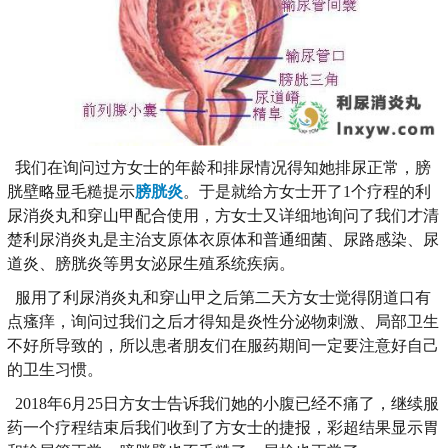
我们在询问过方女士的年龄和排尿情况得知她排尿正常，膀
胱壁略显毛糙提示
膀胱炎
。于是就给方女士开了1个疗程的利
尿消炎丸和穿山甲配合使用，方女士又详细地询问了我们才清
楚利尿消炎丸是主治支原体衣原体和普通细菌、尿路感染、尿
道炎、膀胱炎等男女泌尿生殖系统疾病。
服用了利尿消炎丸和穿山甲之后第二天方女士觉得阴道口有
点瘙痒，询问过我们之后才得知是炎性分泌物刺激、局部卫生
不好所导致的，所以患者朋友们在服药期间一定要注意好自己
的卫生习惯。
2018年6月25日方女士告诉我们她的小腹已经不痛了，继续服
药一个疗程结束后我们收到了方女士的捷报，彩超结果显示胃