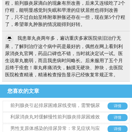
程，前列腺炎尿滴白的现象有所改善，后来又连续吃了2个
疗程，能明显感觉到失眠和早泄的症状居然也得到改善
了，只不过自始至终附睾肿胀还存在一些，现在第5个疗程
了，希望睾丸肿胀的情况能得到好转。
我患睾丸炎两年多，遍访重庆多家医院依旧治疗无
果，了解到治疗这个病中药是最好的，偶然在网上看到利
尿消炎丸官网，药品口碑也不错，当时就决定试一试。医
生说睾丸脆弱，而且我患病时间略长。后来服用了五个月
后终于痊愈！睾丸疼痛消失，触摸无硬块、肿块，去医院
医院检查精液，精液检查报告显示已经恢复常规正常。
您喜欢的文章
前列腺炎引起排尿困难尿线变细，需警惕尿
详情
道狭窄
利尿消炎丸对缓解慢性前列腺炎排尿困难效
详情
果的全面解析
男性支原体感染的排尿异常：常见症状与应
详情