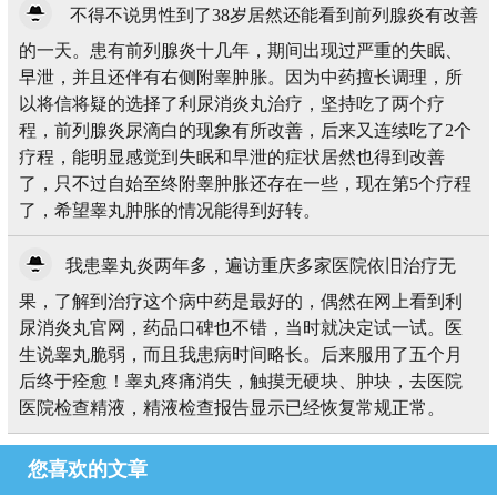
不得不说男性到了38岁居然还能看到前列腺炎有改善
的一天。患有前列腺炎十几年，期间出现过严重的失眠、
早泄，并且还伴有右侧附睾肿胀。因为中药擅长调理，所
以将信将疑的选择了利尿消炎丸治疗，坚持吃了两个疗
程，前列腺炎尿滴白的现象有所改善，后来又连续吃了2个
疗程，能明显感觉到失眠和早泄的症状居然也得到改善
了，只不过自始至终附睾肿胀还存在一些，现在第5个疗程
了，希望睾丸肿胀的情况能得到好转。
我患睾丸炎两年多，遍访重庆多家医院依旧治疗无
果，了解到治疗这个病中药是最好的，偶然在网上看到利
尿消炎丸官网，药品口碑也不错，当时就决定试一试。医
生说睾丸脆弱，而且我患病时间略长。后来服用了五个月
后终于痊愈！睾丸疼痛消失，触摸无硬块、肿块，去医院
医院检查精液，精液检查报告显示已经恢复常规正常。
您喜欢的文章