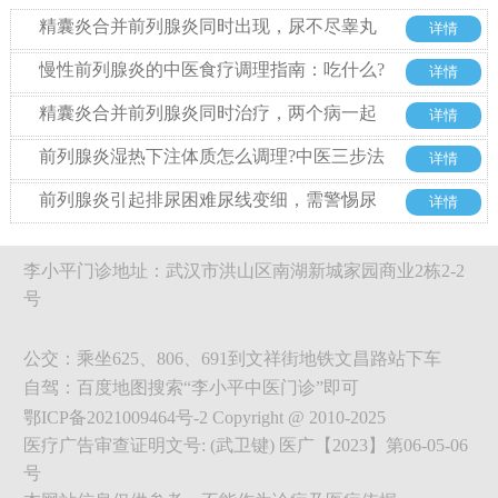
精囊炎合并前列腺炎同时出现，尿不尽睾丸
详情
胀痛到底该怎么办?
慢性前列腺炎的中医食疗调理指南：吃什么?
详情
忌什么?
精囊炎合并前列腺炎同时治疗，两个病一起
详情
来从哪里入手
前列腺炎湿热下注体质怎么调理?中医三步法
详情
从根源改善
前列腺炎引起排尿困难尿线变细，需警惕尿
详情
道狭窄
李小平门诊地址：武汉市洪山区南湖新城家园商业2栋2-2
号
公交：乘坐625、806、691到文祥街地铁文昌路站下车
自驾：百度地图搜索“李小平中医门诊”即可
鄂ICP备2021009464号-2 Copyright @ 2010-2025
医疗广告审查证明文号: (武卫键) 医广【2023】第06-05-06
号
本网站信息仅供参考，不能作为诊疗及医疗依据