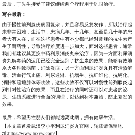
最后，丁先生接受了建议继续两个疗程用于巩固治疗。
写在最后：
由于慢性前列腺炎病因复杂，并且容易反复发作，所以治疗起
来非常困难，生活中，患病几年、十几年、甚至是几十年的患
者大有人在，而在这些患者中有不少都已经对常规的抗生素产
生了耐药性，导致治疗难度进一步加大，面对这些患者，通常
我们都建议其更换中药利尿消炎丸来治疗，因为一方面利尿消
炎丸解毒药的运用已经完全达到了抗生素的效果，能够有效地
杀灭各种致病菌，消除炎症，另一方面利尿消炎丸具有清热解
毒、活血行气止痛、利尿通淋、抗增生、抗纤维化、抗钙化、
消肿和疏通腺体等功效，这些功效不仅可以对慢性前列腺炎起
到针对性治疗的效果，而且在治疗的同时还可以对患者的泌
尿、生殖系统进行全面的调理，以达到标本兼治，防止复发的
效果。
最后，希望男性朋友们都能远离此病，拥有健康生活。
【本文章首发武汉李小平利尿消炎丸官网，转载请保留地
址:https://www.lnxyw.com/】