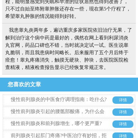
程，能明显感觉到失眠和早泄的症状居然也得到改善了，
只不过自始至终附睾肿胀还存在一些，现在第5个疗程了，
希望睾丸肿胀的情况能得到好转。
我患睾丸炎两年多，遍访重庆多家医院依旧治疗无果，了
解到治疗这个病中药是最好的，偶然在网上看到利尿消炎
丸官网，药品口碑也不错，当时就决定试一试。医生说睾
丸脆弱，而且我患病时间略长。后来服用了五个月后终于
痊愈！睾丸疼痛消失，触摸无硬块、肿块，去医院医院检
查精液，精液检查报告显示已经恢复常规正常。
您喜欢的文章
慢性前列腺炎的中医食疗调理指南：吃什么?
详情
忌什么?
慢性前列腺炎引起的腰骶部酸痛，为什么会
详情
被误诊为腰椎病多年?
慢性前列腺炎和前列腺增生，哪个更严重?
详情
前列腺炎引起肛门疼痛?中医治疗有妙招，拒
详情