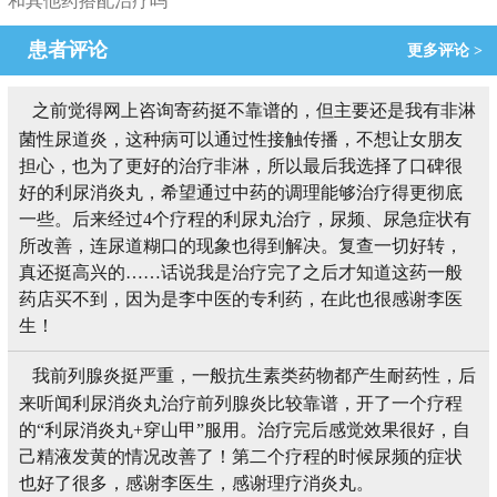
和其他药搭配治疗吗
患者评论
更多评论 >
之前觉得网上咨询寄药挺不靠谱的，但主要还是我有非淋
菌性尿道炎，这种病可以通过性接触传播，不想让女朋友
担心，也为了更好的治疗非淋，所以最后我选择了口碑很
好的利尿消炎丸，希望通过中药的调理能够治疗得更彻底
一些。后来经过4个疗程的利尿丸治疗，尿频、尿急症状有
所改善，连尿道糊口的现象也得到解决。复查一切好转，
真还挺高兴的……话说我是治疗完了之后才知道这药一般
药店买不到，因为是李中医的专利药，在此也很感谢李医
生！
我前列腺炎挺严重，一般抗生素类药物都产生耐药性，后
来听闻利尿消炎丸治疗前列腺炎比较靠谱，开了一个疗程
的“利尿消炎丸+穿山甲”服用。治疗完后感觉效果很好，自
己精液发黄的情况改善了！第二个疗程的时候尿频的症状
也好了很多，感谢李医生，感谢理疗消炎丸。