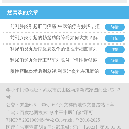
您喜欢的文章
前列腺炎引起肛门疼痛?中医治疗有妙招，拒
详情
绝西药也能好
前列腺炎引起的勃起功能障碍如何恢复？解
详情
析中药利尿消炎丸的治疗优势
利尿消炎丸治疗反复发作的慢性非细菌前列
详情
腺炎的优势
利尿消炎丸治疗III型前列腺炎（慢性骨盆疼
详情
痛综合征）整体方案探析
腺性膀胱炎术后别忽视!利尿消炎丸在巩固治
详情
疗中的关键作用
李小平门诊地址：武汉市洪山区南湖新城家园商业2栋2-2
号
公交：乘坐625、806、691到文祥街地铁文昌路站下车
自驾：百度地图搜索“李小平中医门诊”即可
鄂ICP备2021009464号-2 Copyright @ 2010-2025
医疗广告审查证明文号: (武卫键) 医广【2023】第06-05-06