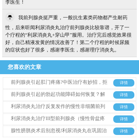
李医生！
我前列腺炎挺严重，一般抗生素类药物都产生耐药
性，后来听闻利尿消炎丸治疗前列腺炎比较靠谱，开了一
个疗程的“利尿消炎丸+穿山甲”服用。治疗完后感觉效果很
好，自己精液发黄的情况改善了！第二个疗程的时候尿频
的症状也好了很多，感谢李医生，感谢理疗消炎丸。
您喜欢的文章
前列腺炎引起肛门疼痛?中医治疗有妙招，拒
详情
绝西药也能好
前列腺炎引起的勃起功能障碍如何恢复？解
详情
析中药利尿消炎丸的治疗优势
利尿消炎丸治疗反复发作的慢性非细菌前列
详情
腺炎的优势
利尿消炎丸治疗III型前列腺炎（慢性骨盆疼
详情
痛综合征）整体方案探析
腺性膀胱炎术后别忽视!利尿消炎丸在巩固治
详情