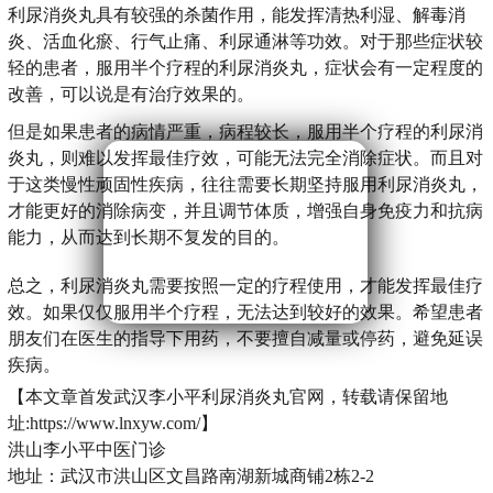
利尿消炎丸具有较强的杀菌作用，能发挥清热利湿、解毒消
炎、活血化瘀、行气止痛、利尿通淋等功效。对于那些症状较
轻的患者，服用半个疗程的利尿消炎丸，症状会有一定程度的
改善，可以说是有治疗效果的。
但是如果患者的病情严重，病程较长，服用半个疗程的利尿消
炎丸，则难以发挥最佳疗效，可能无法完全消除症状。而且对
于这类慢性顽固性疾病，往往需要长期坚持服用利尿消炎丸，
才能更好的消除病变，并且调节体质，增强自身免疫力和抗病
能力，从而达到长期不复发的目的。
总之，利尿消炎丸需要按照一定的疗程使用，才能发挥最佳疗
效。如果仅仅服用半个疗程，无法达到较好的效果。希望患者
朋友们在医生的指导下用药，不要擅自减量或停药，避免延误
疾病。
【本文章首发武汉李小平利尿消炎丸官网，转载请保留地
址:https://www.lnxyw.com/】
洪山李小平中医门诊
地址：武汉市洪山区文昌路南湖新城商铺2栋2-2