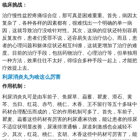
临床挑战：
治疗慢性盆腔疼痛综合症，那可真是困难重重。首先，病因太
复杂了，各种各样的因素都有，很难找出一个明确的单一病
因，这就导致治疗没啥针对性。其次，这病的症状还特别容易
反复发作，患者们受罪不说，还容易失去治疗信心。而且，患
者的心理问题和躯体症状还相互纠缠，这就更增加了治疗的难
度。目前的治疗手段，包括药物治疗、心理治疗等，但单独用
一种方法，效果往往不太好，得综合多种手段一起上，才能把
疗效提上去。
利尿消炎丸为啥这么厉害
作用机制：
利尿消炎丸可是由车前子、鱼腥草、萹蓄、瞿麦、滑石、黄
芩、当归、红花、赤芍、桃仁、木香、王不留行等五十多味中
药材合理配伍而成的，它的作用机制可多了。首先，车前子、
瞿麦、萹蓄这些药材有厉害的利尿通淋功效，能让患者的排尿
不适症状明显改善，尿液排泄通畅，尿道刺激感也会减轻不
少。其次，红花、桃仁、玄胡、木香这些中药材可厉害了，能