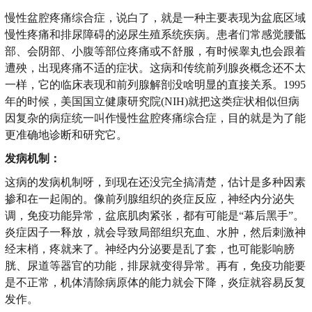
慢性盆腔疼痛综合症，说白了，就是一种主要表现为盆底区域
慢性疼痛和排尿障碍的泌尿生殖系统疾病。患者们常感觉腰骶
部、会阴部、小腹等部位疼痛或不舒服，有时候睾丸也会跟着
遭殃，出现疼痛不适的症状。这病和传统前列腺炎概念还不太
一样，它的临床表现和前列腺解剖没啥明显的直接关系。1995
年的时候，美国国立健康研究院(NIH)就把这类症状相似但病
因复杂的病症统一叫作慢性盆腔疼痛综合症，目的就是为了能
更准确地诊断和研究它。
发病机制：
这病的发病机制呀，到现在还没完全搞清楚，估计是多种因素
掺和在一起闹的。像前列腺组织的炎症反应，神经内分泌失
调，免疫功能异常，盆底肌肉紧张，都有可能是“幕后黑手”。
炎症因子一释放，就会导致局部组织充血、水肿，然后刺激神
经末梢，疼就来了。神经内分泌要是乱了套，也可能影响膀
胱、尿道等器官的功能，排尿就变得异常。再有，免疫功能要
是不正常，机体清除病原体的能力就会下降，炎症就容易反复
发作。