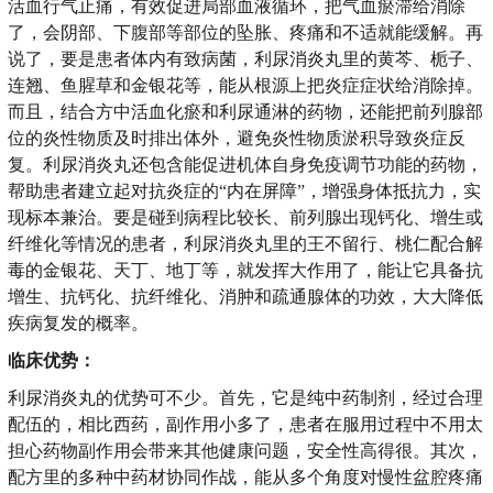
活血行气止痛，有效促进局部血液循环，把气血瘀滞给消除
了，会阴部、下腹部等部位的坠胀、疼痛和不适就能缓解。再
说了，要是患者体内有致病菌，利尿消炎丸里的黄芩、栀子、
连翘、鱼腥草和金银花等，能从根源上把炎症症状给消除掉。
而且，结合方中活血化瘀和利尿通淋的药物，还能把前列腺部
位的炎性物质及时排出体外，避免炎性物质淤积导致炎症反
复。利尿消炎丸还包含能促进机体自身免疫调节功能的药物，
帮助患者建立起对抗炎症的“内在屏障”，增强身体抵抗力，实
现标本兼治。要是碰到病程比较长、前列腺出现钙化、增生或
纤维化等情况的患者，利尿消炎丸里的王不留行、桃仁配合解
毒的金银花、天丁、地丁等，就发挥大作用了，能让它具备抗
增生、抗钙化、抗纤维化、消肿和疏通腺体的功效，大大降低
疾病复发的概率。
临床优势：
利尿消炎丸的优势可不少。首先，它是纯中药制剂，经过合理
配伍的，相比西药，副作用小多了，患者在服用过程中不用太
担心药物副作用会带来其他健康问题，安全性高得很。其次，
配方里的多种中药材协同作战，能从多个角度对慢性盆腔疼痛