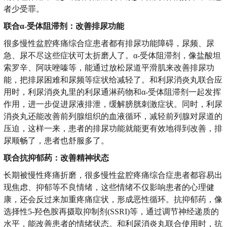
者少受罪。
联合α-受体阻滞剂：改善排尿功能
很多慢性盆腔疼痛综合症患者都有排尿功能障碍，尿频、尿
急、尿不尽这些症状可太折磨人了。α-受体阻滞剂，像盐酸坦
索罗辛、阿呋唑嗪等，能通过放松尿道平滑肌来改善排尿功
能，把排尿困难和尿频等症状给减轻了。和利尿消炎丸联合应
用时，利尿消炎丸里的利尿通淋药物和α-受体阻滞剂一起发挥
作用，进一步促进尿液排泄，缓解膀胱刺激症状。同时，利尿
消炎丸还能改善前列腺组织的血液循环，减轻前列腺对尿道的
压迫，这样一来，患者的排尿功能就能更有效地得到改善，排
尿顺畅了，患者也舒服多了。
联合抗抑郁药：改善精神状态
长期被慢性疼痛折磨，很多慢性盆腔疼痛综合症患者都容易出
现焦虑、抑郁等不良情绪，这些情绪不仅影响患者的心理健
康，还会反过来加重疼痛症状，形成恶性循环。抗抑郁药，像
选择性5-羟色胺再摄取抑制剂(SSRI)等，通过调节神经递质的
水平，能改善患者的情绪状态。和利尿消炎丸联合使用时，抗