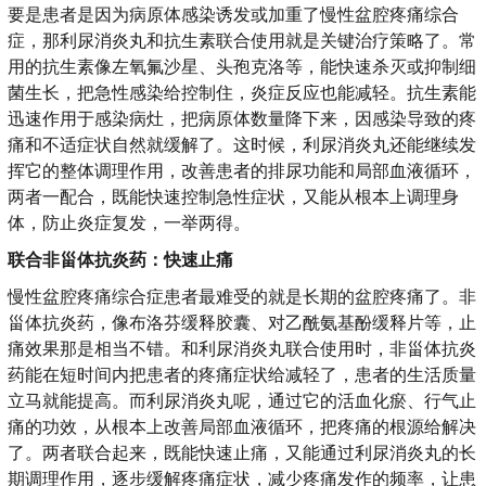
要是患者是因为病原体感染诱发或加重了慢性盆腔疼痛综合
症，那利尿消炎丸和抗生素联合使用就是关键治疗策略了。常
用的抗生素像左氧氟沙星、头孢克洛等，能快速杀灭或抑制细
菌生长，把急性感染给控制住，炎症反应也能减轻。抗生素能
迅速作用于感染病灶，把病原体数量降下来，因感染导致的疼
痛和不适症状自然就缓解了。这时候，利尿消炎丸还能继续发
挥它的整体调理作用，改善患者的排尿功能和局部血液循环，
两者一配合，既能快速控制急性症状，又能从根本上调理身
体，防止炎症复发，一举两得。
联合非甾体抗炎药：快速止痛
慢性盆腔疼痛综合症患者最难受的就是长期的盆腔疼痛了。非
甾体抗炎药，像布洛芬缓释胶囊、对乙酰氨基酚缓释片等，止
痛效果那是相当不错。和利尿消炎丸联合使用时，非甾体抗炎
药能在短时间内把患者的疼痛症状给减轻了，患者的生活质量
立马就能提高。而利尿消炎丸呢，通过它的活血化瘀、行气止
痛的功效，从根本上改善局部血液循环，把疼痛的根源给解决
了。两者联合起来，既能快速止痛，又能通过利尿消炎丸的长
期调理作用，逐步缓解疼痛症状，减少疼痛发作的频率，让患