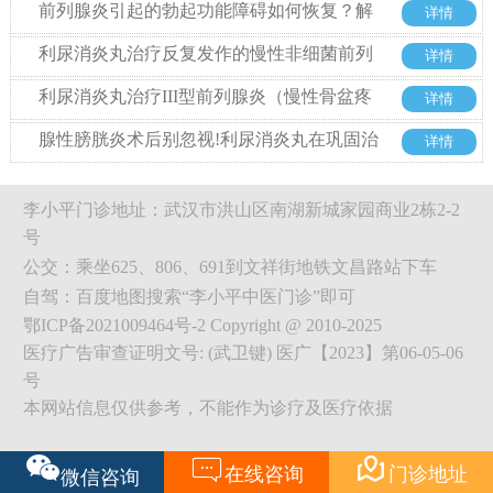
绝西药也能好
前列腺炎引起的勃起功能障碍如何恢复？解
详情
析中药利尿消炎丸的治疗优势
利尿消炎丸治疗反复发作的慢性非细菌前列
详情
腺炎的优势
利尿消炎丸治疗III型前列腺炎（慢性骨盆疼
详情
痛综合征）整体方案探析
腺性膀胱炎术后别忽视!利尿消炎丸在巩固治
详情
疗中的关键作用
李小平门诊地址：武汉市洪山区南湖新城家园商业2栋2-2
号
公交：乘坐625、806、691到文祥街地铁文昌路站下车
自驾：百度地图搜索“李小平中医门诊”即可
鄂ICP备2021009464号-2 Copyright @ 2010-2025
医疗广告审查证明文号: (武卫键) 医广【2023】第06-05-06
号
本网站信息仅供参考，不能作为诊疗及医疗依据


在线咨询
门诊地址
微信咨询