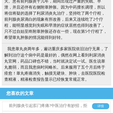
天。患有前列腺炎十几年，期间出现过严重的失眠、早
泄，并且还伴有右侧附睾肿胀。因为中药擅长调理，所以
将信将疑的选择了利尿消炎丸治疗，坚持吃了两个疗程，
前列腺炎尿滴白的现象有所改善，后来又连续吃了2个疗
程，能明显感觉到失眠和早泄的症状居然也得到改善了，
只不过自始至终附睾肿胀还存在一些，现在第5个疗程了，
希望睾丸肿胀的情况能得到好转。
我患睾丸炎两年多，遍访重庆多家医院依旧治疗无果，了
解到治疗这个病中药是最好的，偶然在网上看到利尿消炎
丸官网，药品口碑也不错，当时就决定试一试。医生说睾
丸脆弱，而且我患病时间略长。后来服用了五个月后终于
痊愈！睾丸疼痛消失，触摸无硬块、肿块，去医院医院检
查精液，精液检查报告显示已经恢复常规正常。
您喜欢的文章
前列腺炎引起肛门疼痛?中医治疗有妙招，拒
详情