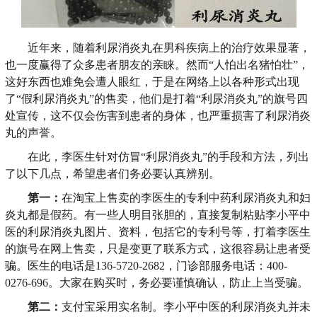
近年来，随着利尿消炎丸在男科疾病上的治疗效果显著，
也一度赢得了众多患者朋友的亲睐。然而“人怕出名猪怕壮”，
这好东西也难免会遭人眼红，于是在网络上以各种形式出现
了“假利尿消炎丸”的售卖，他们是打着“利尿消炎丸”的旗号四
处宣传，这不仅会伤害到患者的身体，也严重损害了利尿消炎
丸的声誉。
在此，李医生针对仿冒“利尿消炎丸”的手段和方法，列出
了以下几点，希望患者们务必要认真辨别。
第一：
在淘宝上售卖的李医生的专利中药利尿消炎丸和妇
炎丸都是假药。有一些人明目张胆的，直接复制粘贴李小平中
医的利尿消炎丸图片、资料，包括它的专利号等，打着李医生
的旗号在网上售卖，只是变更了联系方式，这很容易让患者受
骗。医生的电话是136-5720-2682，门诊部服务电话：400-
0276-696。大家在购买时，务必要谨慎确认，防止上当受骗。
第二：
支付宝采用实名制。李小平中医的利尿消炎丸并未