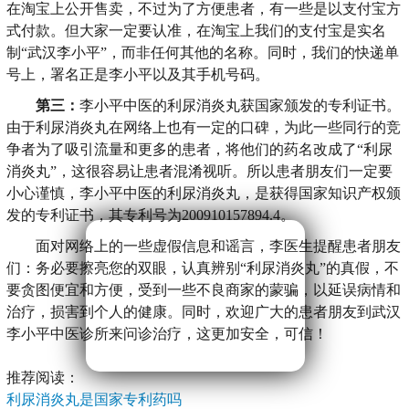
在淘宝上公开售卖，不过为了方便患者，有一些是以支付宝方
式付款。但大家一定要认准，在淘宝上我们的支付宝是实名
制“武汉李小平”，而非任何其他的名称。同时，我们的快递单
号上，署名正是李小平以及其手机号码。
第三：
李小平中医的利尿消炎丸获国家颁发的专利证书。
由于利尿消炎丸在网络上也有一定的口碑，为此一些同行的竞
争者为了吸引流量和更多的患者，将他们的药名改成了“利尿
消炎丸”，这很容易让患者混淆视听。所以患者朋友们一定要
小心谨慎，李小平中医的利尿消炎丸，是获得国家知识产权颁
发的专利证书，其专利号为200910157894.4。
面对网络上的一些虚假信息和谣言，李医生提醒患者朋友
们：务必要擦亮您的双眼，认真辨别“利尿消炎丸”的真假，不
要贪图便宜和方便，受到一些不良商家的蒙骗，以延误病情和
治疗，损害到个人的健康。同时，欢迎广大的患者朋友到武汉
李小平中医诊所来问诊治疗，这更加安全，可信！
推荐阅读：
利尿消炎丸是国家专利药吗