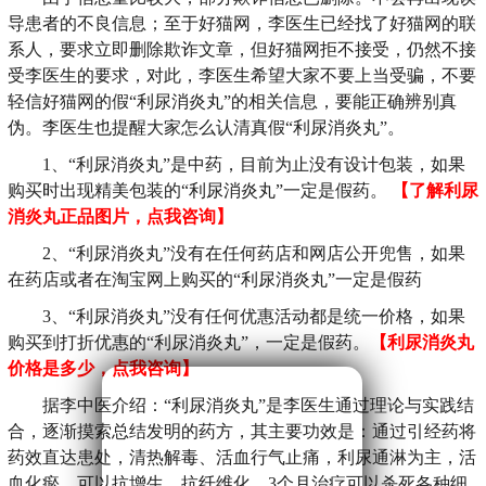
导患者的不良信息；至于好猫网，李医生已经找了好猫网的联
系人，要求立即删除欺诈文章，但好猫网拒不接受，仍然不接
受李医生的要求，对此，李医生希望大家不要上当受骗，不要
轻信好猫网的假“利尿消炎丸”的相关信息，要能正确辨别真
伪。李医生也提醒大家怎么认清真假“利尿消炎丸”。
1、“利尿消炎丸”是中药，目前为止没有设计包装，如果
购买时出现精美包装的“利尿消炎丸”一定是假药。
【了解利尿
消炎丸正品图片，点我咨询】
2、“利尿消炎丸”没有在任何药店和网店公开兜售，如果
在药店或者在淘宝网上购买的“利尿消炎丸”一定是假药
3、“利尿消炎丸”没有任何优惠活动都是统一价格，如果
购买到打折优惠的“利尿消炎丸”，一定是假药。
【利尿消炎丸
价格是多少，点我咨询】
据李中医介绍：“利尿消炎丸”是李医生通过理论与实践结
合，逐渐摸索总结发明的药方，其主要功效是：通过引经药将
药效直达患处，清热解毒、活血行气止痛，利尿通淋为主，活
血化瘀，可以抗增生、抗纤维化，3个月治疗可以杀死各种细