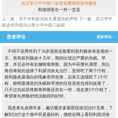
武汉李小平中医门诊部免费用药咨询服务
和值班医生一对一交流
上一篇：关于对利尿消炎丸遭诋毁的声明
下一篇：武汉李中
医诊所升级洪山李小平中医门诊部
患者评论
更多评论 >
不得不说男性到了38岁居然还能看到前列腺炎有改善的一
天。患有前列腺炎十几年，期间出现过严重的失眠、早
泄，并且还伴有右侧附睾肿胀。因为中药擅长调理，所以
将信将疑的选择了利尿消炎丸治疗，坚持吃了两个疗程，
前列腺炎尿滴白的现象有所改善，后来又连续吃了2个疗
程，能明显感觉到失眠和早泄的症状居然也得到改善了，
只不过自始至终附睾肿胀还存在一些，现在第5个疗程了，
希望睾丸肿胀的情况能得到好转。
我患睾丸炎两年多，遍访重庆多家医院依旧治疗无果，了
解到治疗这个病中药是最好的，偶然在网上看到利尿消炎