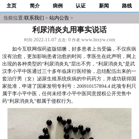
主页
简介
病例
认证
新闻
路线
当前位置:
联系我们
>
站内公告
>
利尿消炎丸用事实说话
2022-11-07
0
www.lnxyw.com
时间:
点击:
作者:
如今互联网假药盗版猖獗，好多患者上当受骗，不仅疾病
没有治愈，更加影响患者治愈的时间，李医生在此声明，网上
出现的各种类型的“利尿消炎丸”层出不穷，“利尿消炎丸”是武
汉李小平中医通过三十多年临床行医经验，总结配伍出来的一
套治疗男（女）泌尿生殖系统疾病的中药药方，并成功获得国
家批准，申请了国家发明专利号：200910157894.4 此项专利只
属于李小平中医，任何未经李小平中医同意授权公开兜售中
药“利尿消炎丸”都属于侵权行为。