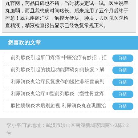
丸官网，药品口碑也不错，当时就决定试一试。医生说睾
丸脆弱，而且我患病时间略长。后来服用了五个月后终于
痊愈！睾丸疼痛消失，触摸无硬块、肿块，去医院医院检
查精液，精液检查报告显示已经恢复常规正常。
您喜欢的文章
前列腺炎引起肛门疼痛?中医治疗有妙招，拒
详情
绝西药也能好
前列腺炎引起的勃起功能障碍如何恢复？解
详情
析中药利尿消炎丸的治疗优势
利尿消炎丸治疗反复发作的慢性非细菌前列
详情
腺炎的优势
利尿消炎丸治疗III型前列腺炎（慢性骨盆疼
详情
痛综合征）整体方案探析
腺性膀胱炎术后别忽视!利尿消炎丸在巩固治
详情
疗中的关键作用
李小平门诊地址：武汉市洪山区南湖新城家园商业2栋2-2
号