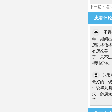
下一篇：谨
患者评
不得
年，期间
所以将信
有所改善，
了，只不过
得到好转
我患
最好的，
生说睾丸
失，触摸
常。