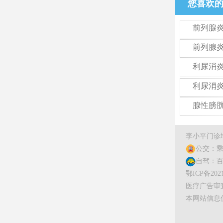
您喜欢
前列腺
前列腺
疗优势
利尿消
利尿消炎
析
腺性膀
李小平门诊
公交：乘
自驾：百
鄂ICP备20210
医疗广告审查证
本网站信息