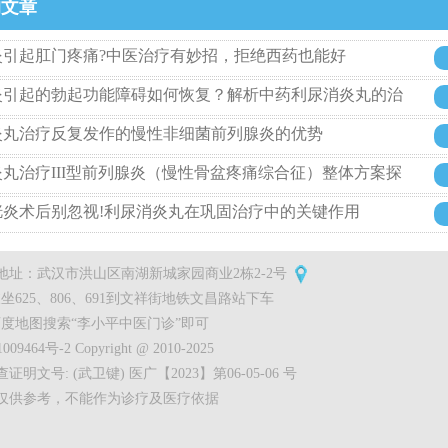
的文章
炎引起肛门疼痛?中医治疗有妙招，拒绝西药也能好
炎引起的勃起功能障碍如何恢复？解析中药利尿消炎丸的治
炎丸治疗反复发作的慢性非细菌前列腺炎的优势
丸治疗III型前列腺炎（慢性骨盆疼痛综合征）整体方案探
胱炎术后别忽视!利尿消炎丸在巩固治疗中的关键作用
地址：武汉市洪山区南湖新城家园商业2栋2-2号
坐625、806、691到文祥街地铁文昌路站下车
度地图搜索“李小平中医门诊”即可
09464号-2 Copyright @ 2010-2025
明文号: (武卫键) 医广【2023】第06-05-06 号
仅供参考，不能作为诊疗及医疗依据