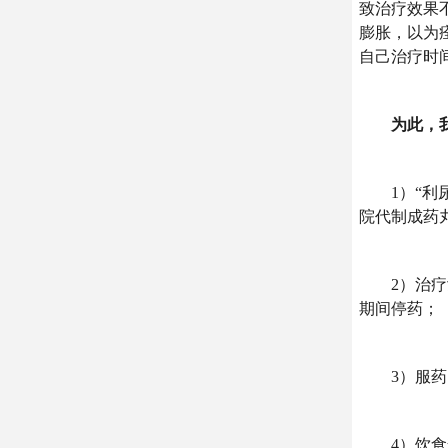
致治疗效果
膨胀，以为
自己治疗时
为此，我们
1）“利尿
院代制成药
2）治疗女
期间停药；
3）服药同
4）饮食