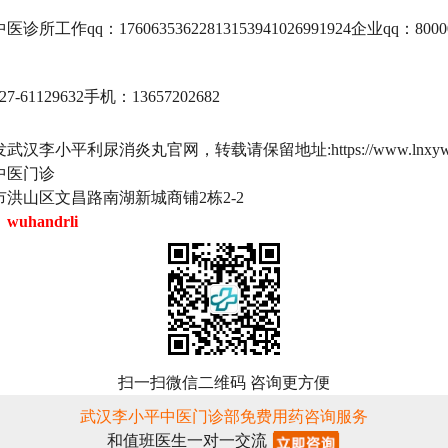
作qq：17606353622813153941026991924企业qq：80000
1129632手机：13657202682
汉李小平利尿消炎丸官网，转载请保留地址:https://www.lnxyw.
中医门诊
洪山区文昌路南湖新城商铺2栋2-2
：
wuhandrli
扫一扫微信二维码 咨询更方便
武汉李小平中医门诊部免费用药咨询服务
和值班医生一对一交流