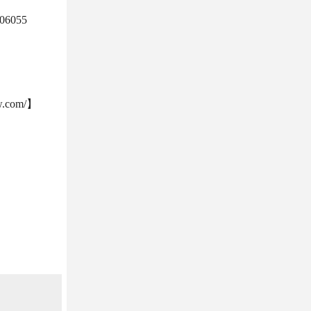
6055
com/】