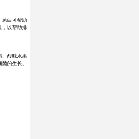
、葱白可帮助
量，以帮助排
醋、酸味水果
细菌的生长。