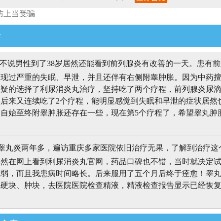
防上当受骗
论
不说男性到了38岁居然还能看到前列腺炎有改善的一天。患有前
出现过严重的失眠、早泄，并且还伴有右侧附睾肿胀。因为中药
将疑的选择了利尿消炎丸治疗，坚持吃了两个疗程，前列腺炎尿
后来又连续吃了2个疗程，能明显感觉到失眠和早泄的症状居然
自始至终附睾肿胀还存在一些，现在第5个疗程了，希望睾丸肿
。
睾丸炎两年多，遍访重庆多家医院依旧治疗无果，了解到治疗这
偶然在网上看到利尿消炎丸官网，药品口碑也不错，当时就决定
脆弱，而且我患病时间略长。后来服用了五个月后终于痊愈！睾
无硬块、肿块，去医院医院检查精液，精液检查报告显示已经恢