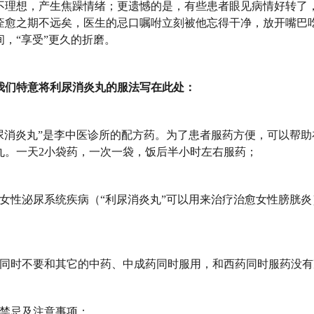
不理想，产生焦躁情绪；更遗憾的是，有些患者眼见病情好转了
痊愈之期不远矣，医生的忌口嘱咐立刻被他忘得干净，放开嘴巴
间，“享受”更久的折磨。
特意将利尿消炎丸的服法写在此处：
消炎丸”是李中医诊所的配方药。为了患者服药方便，可以帮助
丸。一天2小袋药，一次一袋，饭后半小时左右服药；
性泌尿系统疾病（“利尿消炎丸”可以用来治疗治愈女性膀胱炎
时不要和其它的中药、中成药同时服用，和西药同时服药没有
禁忌及注意事项：