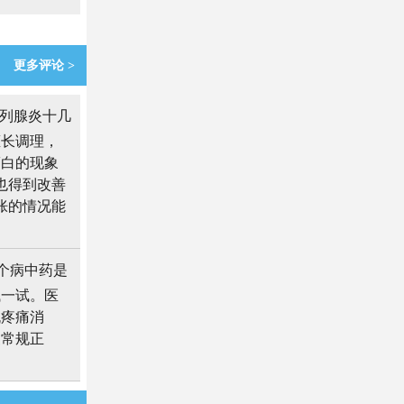
更多评论 >
列腺炎十几
擅长调理，
滴白的现象
也得到改善
胀的情况能
个病中药是
试一试。医
丸疼痛消
复常规正