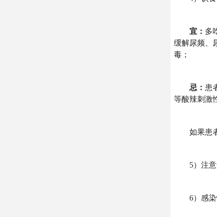
宜：
多
缓解尿频、
毒；
忌：
患
等酸辣刺激
如果患者饮
5）注意个
6）感染性