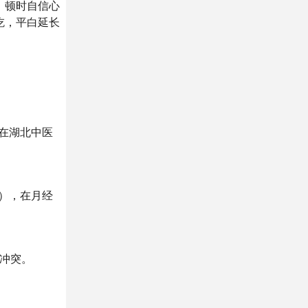
，顿时自信心
吃，平白延长
在湖北中医
），在月经
冲突。