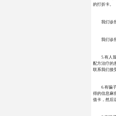
的打折卡。
我们诊所郑
我们诊所所
5.有人冒充
配方治疗的
联系我们接
6.有骗子
得的信息麻
值卡，然后