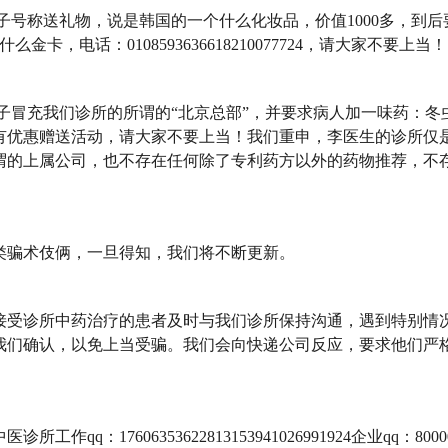
子号称送礼物，说是韩国的一个什么化妆品，价值1000多，到后
什么金卡，电话：0108593636618210077724，请大家不要上当
子冒充我们诊所的所谓的“北京总部”，并要求病人加一味药：冬
有优惠赠送活动，请大家不要上当！我们重申，李医生的诊所仅
谓的上属公司，也不存在任何除了专利药方以外的药物推荐，不
术伎俩，一旦得知，我们将不断更新。
诊所中药治疗的患者及时与我们诊所保持沟通，遇到特别情
我们确认，以免上当受骗。我们会向快递公司反应，要求他们严
作qq：17606353622813153941026991924企业qq：80000