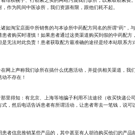
着维权幌子、行勒索之实的网站污蔑我们诊所，以索取勒索费
何，作为民间中医诊所，我们资源有限，跟他们耗不起。
诸如淘宝店面中所销售的与本诊所中药配方同名的所谓“药”，
请患者购买时谨慎！如果患者通过这类渠道购买到假的中药配方
但是无法对此负责！患者获取配方最准确的途径是经本站联系方
在网上声称我们诊所在搞什么优惠活动，并提供相关渠道，我
活动不存在！
那里得知：有北京、上海等地骗子利用不法途径（收买快递公
方式，然后电话告诉患者有所谓活动，让患者寄去一笔钱，说可
者信息推销某些产品的，其中甚至有人胡诌购买他们的产品