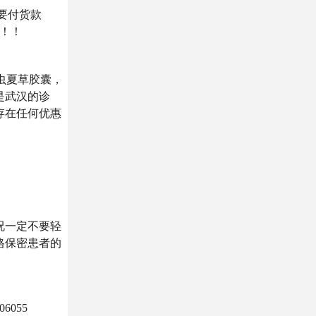
要付货款
！！！
虫夏草胶囊，
是武汉的诊
存在任何优惠
况一定不要轻
格保密患者的
6055