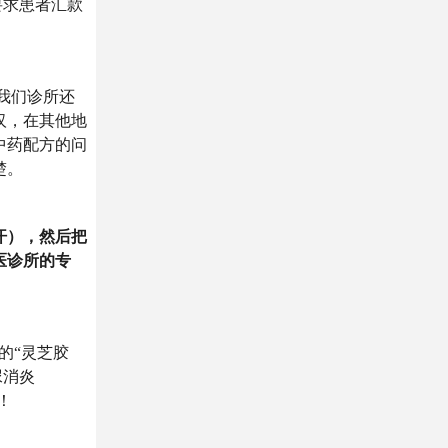
要求患者汇款
前我们诊所还
汉，在其他地
中药配方的问
楚。
汗），然后把
医诊所的专
谓的“灵芝胶
尿消炎
！