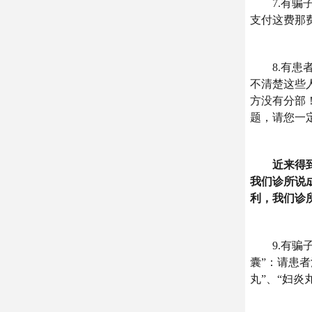
7.有骗子
支付这费那
8.有患者接
不清楚这些
方没有分部
题，请您一
近来得到关
我们诊所说
利，我们诊
9.有骗子号
囊”：请患
丸”、“妇