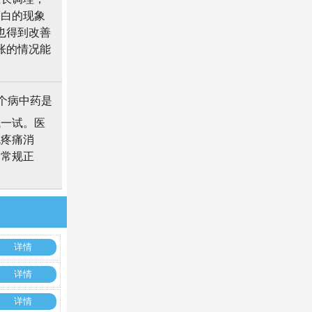
更多评论 >
列腺炎十几
擅长调理，
滴白的现象