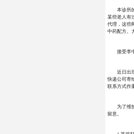
本诊所的配
某些老人有
代理，这些
中药配方。
接受李中医
近日出现了
快递公司寄
联系方式作
为了维护患
留意。