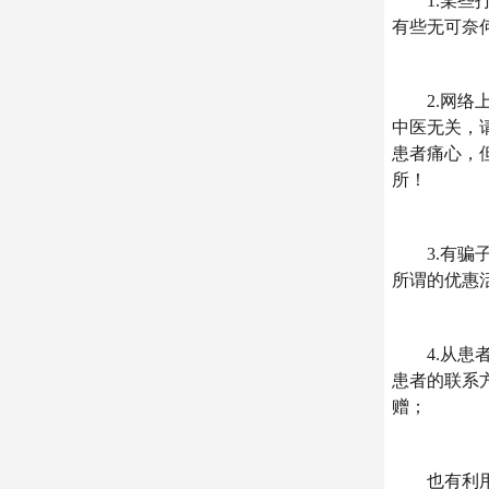
1.某些打
有些无可奈
2.网络上
中医无关，
患者痛心，
所！
3.有骗子
所谓的优惠
4.从患者
患者的联系
赠；
也有利用患