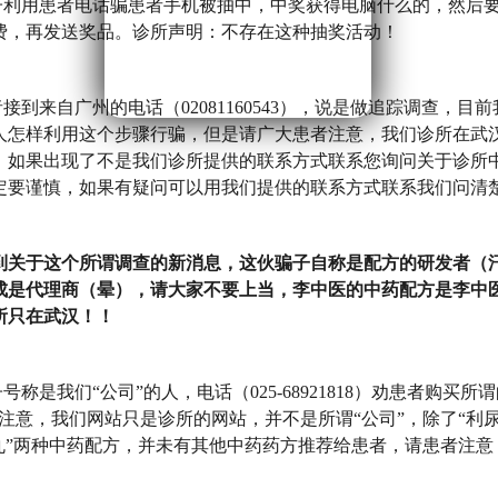
利用患者电话骗患者手机被抽中，中奖获得电脑什么的，然后
费，再发送奖品。诊所声明：不存在这种抽奖活动！
到来自广州的电话（02081160543），说是做追踪调查，目
人怎样利用这个步骤行骗，但是请广大患者注意，我们诊所在武
！如果出现了不是我们诊所提供的联系方式联系您询问关于诊所
定要谨慎，如果有疑问可以用我们提供的联系方式联系我们问清
于这个所谓调查的新消息，这伙骗子自称是配方的研发者（
成是代理商（晕），请大家不要上当，李中医的中药配方是李中
所只在武汉！！
称是我们“公司”的人，电话（025-68921818）劝患者购买所
者注意，我们网站只是诊所的网站，并不是所谓“公司”，除了“利
炎丸”两种中药配方，并未有其他中药药方推荐给患者，请患者注意