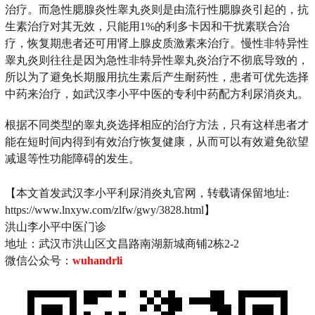
治疗。而急性腮腺炎性睾丸炎则是由流行性腮腺炎引起的，抗
生素治疗对其无效，只能用1%的利多卡因和干扰素联合治
疗，恢复期患者还可用肾上腺皮质激素来治疗。慢性非特异性
睾丸炎则往往是因为急性非特异性睾丸炎治疗不彻底导致的，
所以为了避免长期服用抗生素后产生耐药性，患者可优先选择
中药来治疗，如武汉李小平中医的专利中药配方利尿消炎丸。
根据不同类型的睾丸炎选择相应的治疗方法，只有这样患者才
能在短时间内得到有效治疗恢复健康，从而可以有效避免欲望
减退等性功能障碍的发生。
【本文首发武汉李小平利尿消炎丸官网，转载请保留地址:
https://www.lnxyw.com/zlfw/gwy/3828.html】
洪山李小平中医门诊
地址：武汉市洪山区文昌路南湖新城商铺2栋2-2
微信公众号：
wuhandrli