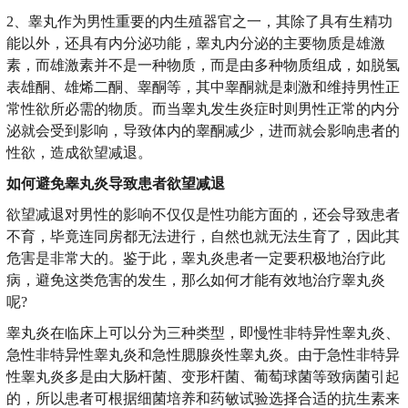
2、睾丸作为男性重要的内生殖器官之一，其除了具有生精功
能以外，还具有内分泌功能，睾丸内分泌的主要物质是雄激
素，而雄激素并不是一种物质，而是由多种物质组成，如脱氢
表雄酮、雄烯二酮、睾酮等，其中睾酮就是刺激和维持男性正
常性欲所必需的物质。而当睾丸发生炎症时则男性正常的内分
泌就会受到影响，导致体内的睾酮减少，进而就会影响患者的
性欲，造成欲望减退。
如何避免睾丸炎导致患者欲望减退
欲望减退对男性的影响不仅仅是性功能方面的，还会导致患者
不育，毕竟连同房都无法进行，自然也就无法生育了，因此其
危害是非常大的。鉴于此，睾丸炎患者一定要积极地治疗此
病，避免这类危害的发生，那么如何才能有效地治疗睾丸炎
呢?
睾丸炎在临床上可以分为三种类型，即慢性非特异性睾丸炎、
急性非特异性睾丸炎和急性腮腺炎性睾丸炎。由于急性非特异
性睾丸炎多是由大肠杆菌、变形杆菌、葡萄球菌等致病菌引起
的，所以患者可根据细菌培养和药敏试验选择合适的抗生素来