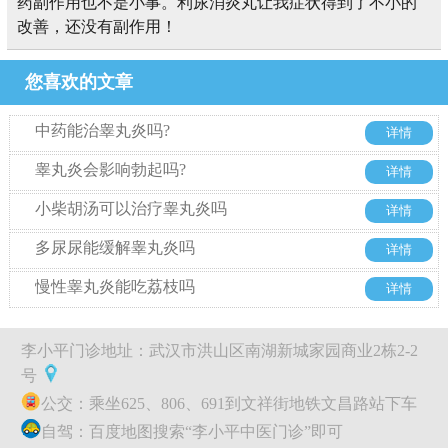
药副作用也不是小事。利尿消炎丸让我症状得到了不小的
改善，还没有副作用！
您喜欢的文章
中药能治睾丸炎吗?
详情
睾丸炎会影响勃起吗?
详情
小柴胡汤可以治疗睾丸炎吗
详情
多尿尿能缓解睾丸炎吗
详情
慢性睾丸炎能吃荔枝吗
详情
李小平门诊地址：武汉市洪山区南湖新城家园商业2栋2-2
号
公交：乘坐625、806、691到文祥街地铁文昌路站下车
自驾：百度地图搜索“李小平中医门诊”即可