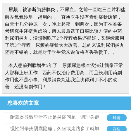
尿频，被诊断为膀胱炎，不尿血。之前一直吃三金片和盐
酸左氧氟沙星一起用的，一直换医生没有看到症状缓解，
白天十几分钟尿一次，晚上起夜一到两次，因为正在准备
考研究生还挺焦虑的，所以最后选了口服比较方便的中药
利尿消炎丸，没想到吃了2个疗程效果还挺好，又继续服用
了第3个疗程，尿频的症状大大改善。总的来说利尿消炎丸
还是不错的，就是对于学生党来说价格有丢丢贵了。。
本人患前列腺增生5年了，尿频尿急根本没法让我像正常
人那样上班工作，西药不仅治疗费用高，而且长期用药副
作用也不是小事。利尿消炎丸让我症状得到了不小的改
善，还没有副作用！
您喜欢的文章
附睾炎导致早泄不止是炎症问题，调理关键
详情
在于这几点
慢性附睾炎阴囊隐痛，久坐或走路多了就加
详情