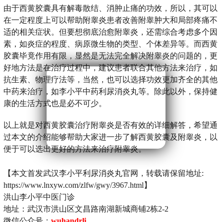
由于西黄胶囊具有解毒散结、消肿止痛的功效，所以，其可以
在一定程度上可以帮助附睾炎患者改善附睾肿大和局部疼痛不
适的相关症状。但要想彻底治愈附睾炎，还需综合考虑多个因
素，如炎症的程度、病原微生物的类型、个体差异等。而西黄
胶囊毕竟作用有限，显然是无法完全解决附睾炎的问题的，更
好地方法是在治疗过程中，建议患者联合其他方法来治疗，如
抗生素、物理疗法等，当然，也可以选择功效更加齐全的其他
中药来治疗，如李小平中药利尿消炎丸等。除此以外，保持健
康的生活方式也是必不可少。
以上就是对西黄胶囊治疗附睾炎是否有效的详细解答，希望通
过本文的介绍能够帮助大家进一步了解西黄胶囊及附睾炎，以
便于可以选出更好的方法来治疗附睾炎。
【本文首发武汉李小平利尿消炎丸官网，转载请保留地址:
https://www.lnxyw.com/zlfw/gwy/3967.html】
洪山李小平中医门诊
地址：武汉市洪山区文昌路南湖新城商铺2栋2-2
微信公众号：
wuhandrli