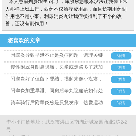
本人患前列腺增生5年了，尿频尿急根本没法让我像正常
人那样上班工作，西药不仅治疗费用高，而且长期用药副
作用也不是小事。利尿消炎丸让我症状得到了不小的改
善，还没有副作用！
您喜欢的文章
附睾炎导致早泄不止是炎症问题，调理关键
详情
在于这几点
慢性附睾炎阴囊隐痛，久坐或走路多了就加
详情
重该怎么办
附睾炎好了但留下硬结，摸起来像小疙瘩，
详情
是癌吗?
附睾炎加重早泄、同房后睾丸隐痛该如何处
详情
理
骑车骑行后附睾炎总是反复发作，热爱运动
详情
的人治疗期间该怎么保持锻炼?
李小平门诊地址：武汉市洪山区南湖新城家园商业2栋2-2
号