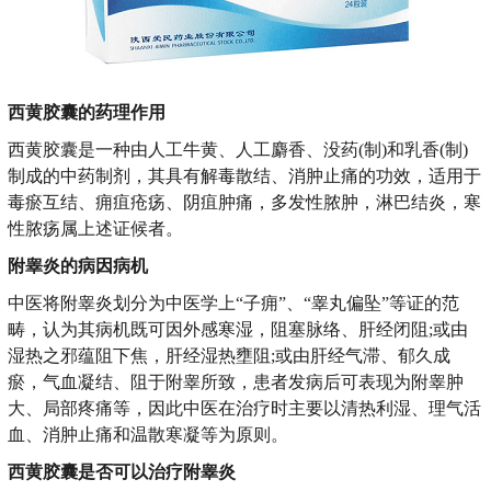
西黄胶囊的药理作用
西黄胶囊是一种由人工牛黄、人工麝香、没药(制)和乳香(制)
制成的中药制剂，其具有解毒散结、消肿止痛的功效，适用于
毒瘀互结、痈疽疮疡、阴疽肿痛，多发性脓肿，淋巴结炎，寒
性脓疡属上述证候者。
附睾炎的病因病机
中医将附睾炎划分为中医学上“子痈”、“睾丸偏坠”等证的范
畴，认为其病机既可因外感寒湿，阻塞脉络、肝经闭阻;或由
湿热之邪蕴阻下焦，肝经湿热壅阻;或由肝经气滞、郁久成
瘀，气血凝结、阻于附睾所致，患者发病后可表现为附睾肿
大、局部疼痛等，因此中医在治疗时主要以清热利湿、理气活
血、消肿止痛和温散寒凝等为原则。
西黄胶囊是否可以治疗附睾炎