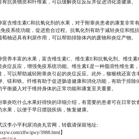
含有抗炎物质和纤维素，可以缓解炎症反应并促进消化道健康。
种富含维生素C和抗氧化剂的水果，对于附睾炎患者的康复非常
强免疫系统功能，促进愈合过程。抗氧化剂有助于减轻炎症和抵
葡萄柚还具有利尿作用，可以帮助排除体内的废物和炎症产物。
种营养丰富的水果，富含维生素C、维生素E和抗氧化剂。维生素
轻炎症反应，增强免疫系统功能。维生素E是一种脂溶性维生素
性，可以帮助减轻附睾炎引起的炎症反应。此外，猕猴桃还富含
钾、镁和铁。纤维有助于促进肠道健康和消化功能，有助于排除
的平衡摄入对于维持身体的正常功能和康复至关重要。
附睾炎吃什么水果好得快的详细介绍，有需要的患者可在日常饮
的水果，以便于早日摆脱疾病，恢复健康。
武汉李小平利尿消炎丸官网，转载请保留地址:
lnxyw.com/zlfw/gwy/3988.html】