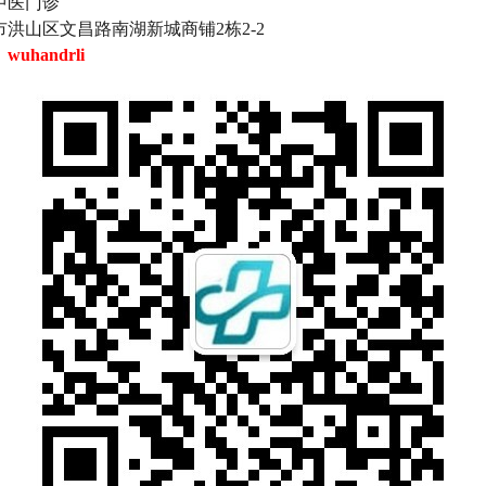
中医门诊
洪山区文昌路南湖新城商铺2栋2-2
：
wuhandrli