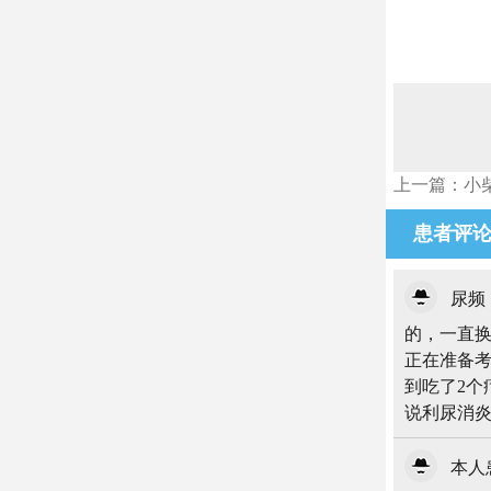
上一篇：小
患者评
尿频
的，一直
正在准备
到吃了2个
说利尿消
本人患