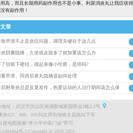
费用高，而且长期用药副作用也不是小事。利尿消炎丸让我症状
还没有副作用！
的文章
导致早泄不止是炎症问题，调理关键在于这几点
睾炎阴囊隐痛，久坐或走路多了就加重该怎么办
好了但留下硬结，摸起来像小疙瘩，是癌吗?
加重早泄、同房后睾丸隐痛该如何处理
行后附睾炎总是反复发作，热爱运动的人治疗期间该怎么保
地址：武汉市洪山区南湖新城家园商业2栋2-2号
坐625、806、691到文祥街地铁文昌路站下车
百度地图搜索“李小平中医门诊”即可
009464号-2 Copyright @ 2010-2025