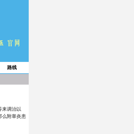
路线
等来调治以
那么附睾炎患