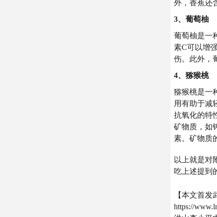
外，香蕉还
3、葡萄柚
葡萄柚是一
素C可以增
伤。此外，
4、猕猴桃
猕猴桃是一
用有助于减
抗氧化的特
矿物质，如
素。矿物质
以上就是对
吃上述提到
【本文首发
https://www.