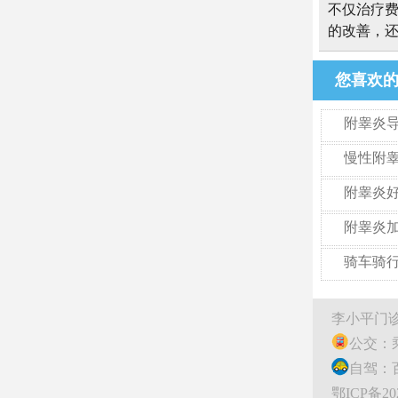
不仅治疗
的改善，
您喜欢
附睾炎
慢性附
附睾炎
附睾炎
骑车骑
持锻炼?
李小平门诊
公交：乘
自驾：
鄂ICP备2021