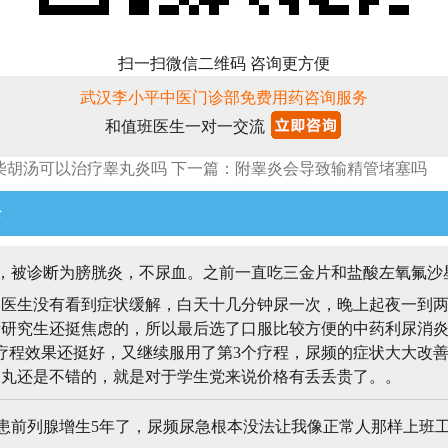
扫一扫微信二维码 咨询更方便
武汉李小平中医门诊部免费用药咨询服务
和值班医生一对一交流
柴胡汤可以治疗睾丸炎吗
下一篇：附睾炎会导致输精管堵塞吗
论
，被诊断为膀胱炎，不尿血。之前一直吃三金片和盐酸左氧氟沙
换医生没有看到症状缓解，白天十几分钟尿一次，晚上起夜一到
考研究生还挺焦虑的，所以最后选了口服比较方便的中药利尿消
疗程效果还挺好，又继续服用了第3个疗程，尿频的症状大大改
炎丸还是不错的，就是对于学生党来说价格有丢丢贵了。。
前列腺增生5年了，尿频尿急根本没法让我像正常人那样上班