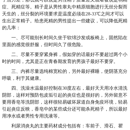
症、死精症等。精子是从男性睾丸中精原细胞进行无丝分裂而
天生的，丝分裂的环境要求是温度必须在28-33℃之间才可以
生出正常精子。给患死精的男性提出一些建议，可以降低死精
的几率：
一、尽可能别长时间久坐于软绵沙发或板椅上，固然陷在
里面的感觉很舒服，但时间久了很危险。
二、尽量不要穿紧身裤，假如穿的话最好不要超过两个小
时的时间，尤其是正在青春期发育的男孩子最好不要穿。
三、内裤尽量选纯棉宽松的，另外最好裸睡，使阴茎充分
呼吸，利于其健康。
四、洗澡水温最好控制在30度左右，最好天天用冷水清洗
阴部，这样对预防包皮垢引起的炎症也是很好的，另外留意不
要用香皂等洗阴部，这样很轻易破坏尿道自身免疫环境，轻易
引起炎症反映，香皂中的某些成分还可能杀死精子，所以最好
用净水或者男性专用洗液等。
利尿消炎丸的主要药材成分包括有：车前子、滑石、瞿