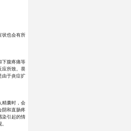
症状也会有所
和下腹疼痛等
反应所致。畏
是由于炎症扩
入精囊时，会
会阴和直肠疼
感染引起的情
现。