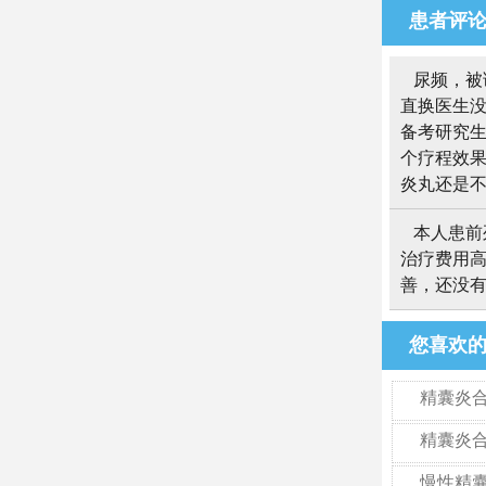
患者评
尿频，被
直换医生
备考研究生
个疗程效果
炎丸还是
本人患前
治疗费用
善，还没
您喜欢
精囊炎
精囊炎
慢性精