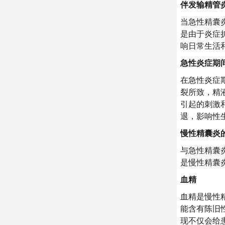
伴发输精管
当急性精囊
是由于炎症
响日常生活
急性炎症期
在急性炎症
裂所致，精
引起的刺激
退，影响性
慢性精囊炎
与急性精囊
是慢性精囊
血精
血精是慢性
能含有陈旧
现不仅会给