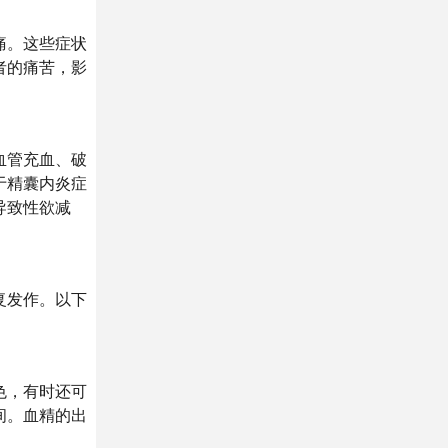
痛。这些症状
者的痛苦，影
血管充血、破
于精囊内炎症
导致性欲减
复发作。以下
色，有时还可
间。血精的出