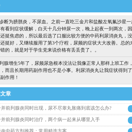
论
诊断为膀胱炎，不尿血。之前一直吃三金片和盐酸左氧氟沙星一
没有看到症状缓解，白天十几分钟尿一次，晚上起夜一到两次，
还挺焦虑的，所以最后选了口服比较方便的中药利尿消炎丸，没
还挺好，又继续服用了第3个疗程，尿频的症状大大改善。总的
不错的，就是对于学生党来说价格有丢丢贵了。。
列腺增生5年了，尿频尿急根本没法让我像正常人那样上班工作
高，而且长期用药副作用也不是小事。利尿消炎丸让我症状得到
有副作用！
的文章
合并前列腺炎同时出现，尿不尽睾丸胀痛到底该怎么办?
合并前列腺炎同时治疗，两个病一起来从哪里入手
囊炎中药方剂推荐：常用精选方案