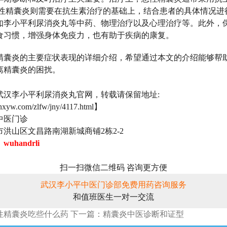
慢性精囊炎则需要在抗生素治疗的基础上，结合患者的具体情况进
如李小平利尿消炎丸等中药、物理治疗以及心理治疗等。此外，
食习惯，增强身体免疫力，也有助于疾病的康复。
精囊炎的主要症状表现的详细介绍，希望通过本文的介绍能够帮
离精囊炎的困扰。
武汉李小平利尿消炎丸官网，转载请保留地址:
lnxyw.com/zlfw/jny/4117.html】
中医门诊
洪山区文昌路南湖新城商铺2栋2-2
：
wuhandrli
扫一扫微信二维码 咨询更方便
武汉李小平中医门诊部免费用药咨询服务
和值班医生一对一交流
性精囊炎吃些什么药
下一篇：精囊炎中医诊断和证型