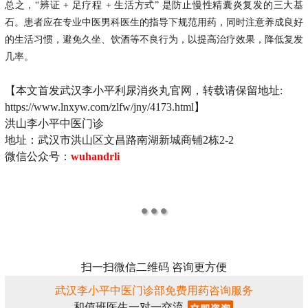
总之，
“辨证 + 足疗程 + 生活方式” 是防止慢性精囊炎复发的三大基
石。患者应在专业中医男科医生的指导下规范用药，同时注意养成良好
的生活习惯，避免久坐、饮酒等不良行为，以提高治疗效果，降低复发
几率。
【本文首发武汉李小平利尿消炎丸官网，转载请保留地址:
https://www.lnxyw.com/zlfw/jny/4173.html】
洪山李小平中医门诊
地址：武汉市洪山区文昌路南湖新城商铺2栋2-2
微信公众号：
wuhandrli
扫一扫微信二维码 咨询更方便
武汉李小平中医门诊部免费用药咨询服务
和值班医生一对一交流