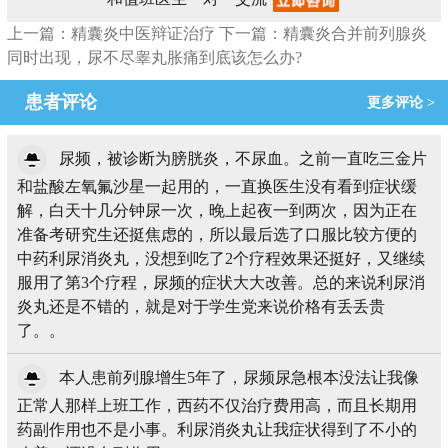
上一篇：精囊炎中医辩证治疗
下一篇：精囊炎合并前列腺炎
同时出现，尿不尽睾丸胀痛到底该怎么办?
患者评论
更多评论 >
尿频，被诊断为膀胱炎，不尿血。之前一直吃三金片
和盐酸左氧氟沙星一起用的，一直换医生没有看到症状缓
解，白天十几分钟尿一次，晚上起夜一到两次，因为正在
准备考研究生还挺焦虑的，所以最后选了口服比较方便的
中药利尿消炎丸，没想到吃了2个疗程效果还挺好，又继续
服用了第3个疗程，尿频的症状大大改善。总的来说利尿消
炎丸还是不错的，就是对于学生党来说价格有丢丢贵
了。。
本人患前列腺增生5年了，尿频尿急根本没法让我像
正常人那样上班工作，西药不仅治疗费用高，而且长期用
药副作用也不是小事。利尿消炎丸让我症状得到了不小的