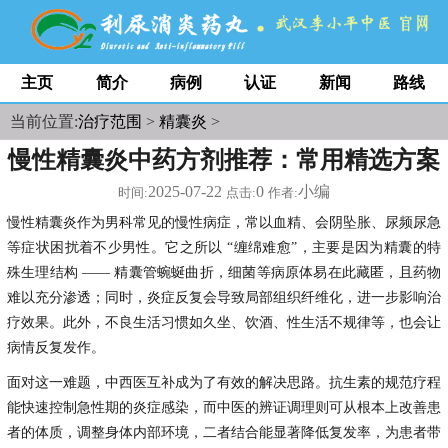
主页
简介
病例
认证
新闻
路线
当前位置:
治疗范围
>
精囊炎
>
慢性精囊炎中药方剂推荐：常用精选方案
2025-07-22
0
小编
时间:
点击:
作者:
慢性精囊炎作为男科常见的慢性病症，常以血精、会阴坠胀、尿频尿急
等症状困扰着不少男性。它之所以
“缠绵难愈”，主要是因为精囊的特
殊生理结构 —— 精囊管蜿蜒曲折，细菌等病原体易在此藏匿，且药物
难以充分渗透；同时，炎症反复会导致局部组织纤维化，进一步影响治
疗效果。此外，不良生活习惯如久坐、饮酒、性生活不规律等，也会让
病情反复发作。
面对这一难题，中西医互补成为了有效的解决思路。抗生素的规范疗程
能快速控制急性期的炎症感染，而中医的辨证调理则可从根本上改善患
者的体质，调整身体内部环境，二者结合能显著降低复发率，为患者带