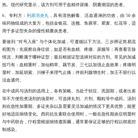
热。现代研究显示，该方剂可用于血精伴尿痛、阴囊潮湿的患者。
6、专利
方：
利尿消炎丸
，具有清热解毒、活血通淋的功效，由 50 余
味药物组成的大复方
，包括金银花、连翘、鱼腥草、瞿麦、红花等，
适
用于多证型夹杂的慢性精囊炎患者。
要做到
“对号入座” 与个体化加减，可遵循以下方法。三步辨证简易流
程图为：先观察自身症状，如是否有血精、疼痛、尿频等；再查看舌脉
情况，判断属于哪种证型；最后根据证型选择对应的方剂。常见的加减
技巧有：血精重时，加仙鹤草、藕节炭、三七以加强止血效果；疼痛明
显时，加延胡索、川楝子来理气止痛；伴前列腺增生时，加王不留行以
活血通窍。
在中成药与汤剂的选用上，各有策略。当处于轻症、巩固期，或者出差
等不方便煎煮汤剂的场景时，可选择丸剂、片剂、颗粒等中成药。汤剂
则在急性加重期、多证夹杂以及需要灵活加减的情况下更具优势，能更
好地适应病情变化。西药抗生素联合使用时，一般在急性期炎症明显时
与中药联合，疗程需根据病情遵医嘱，通常要保证足够的疗程以彻底控
制感染。