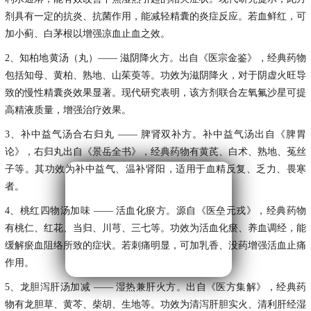
剂具有一定的抗炎、抗菌作用，能减轻精囊的炎症反应。若血鲜红，可
加小蓟、白茅根以增强凉血止血之效。
2、知柏地黄汤（丸）
—— 滋阴降火方。出自《医宗金鉴》，经典药物
包括知母、黄柏、熟地、山茱萸等。功效为滋阴降火，对于阴虚火旺导
致的慢性精囊炎效果显著。现代研究表明，该方剂联合左氧氟沙星可提
高精液质量，增强治疗效果。
3、补中益气汤合右归丸
—— 脾肾双补方。补中益气汤出自《脾胃
论》，右归丸出自《景岳全书》，经典药物有黄芪、白术、熟地、菟丝
子等。其功效为补中益气、温补肾阳，适用于血精反复、乏力、畏寒
者。
4、桃红四物汤加味
—— 活血化瘀方。源自《医垒元戎》，经典药物
有桃仁、红花、当归、川芎、三七等。功效为活血化瘀、养血调经，能
缓解瘀血阻络所致的症状。若刺痛明显，可加乳香、没药增强活血止痛
作用。
5、龙胆泻肝汤加减
—— 湿热兼肝火方。出自《医方集解》，经典药
物有龙胆草、黄芩、柴胡、生地等。功效为清泻肝胆实火、清利肝经湿