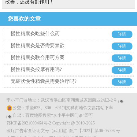
改善，还没有副作用！
您喜欢的文章
慢性精囊炎吃些什么药
详情
慢性精囊炎是否需要禁欲
详情
慢性精囊炎联合用药方案
详情
慢性精囊炎按摩有用吗?
详情
无症状慢性精囊炎需要治疗吗?
详情
李小平门诊地址：武汉市洪山区南湖新城家园商业2栋2-2号
公交：乘坐625、806、691到文祥街地铁文昌路站下车
自驾：百度地图搜索“李小平中医门诊”即可
鄂ICP备2021009464号-2 Copyright @ 2010-2025
医疗广告审查证明文号: (武卫键) 医广【2023】第06-05-06 号