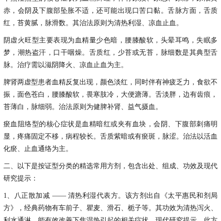
赤，会阴及下腹部坠胀不适，还可能出现口苦口黏。舌脉方面，舌质
红，苔黄腻，脉滑数。其治法原则为清热利湿、凉血止血。
阴虚火旺型主要表现为血精量少色暗，腰膝酸软，头晕耳鸣，失眠多
梦，潮热盗汗，口干咽燥。舌质红，少苔或无苔，脉细数是其典型舌
脉。治疗需以滋阴降火、凉血止血为主。
脾肾两虚型患者血精反复出现，颜色淡红，同时伴有神疲乏力，食欲不
振，面色苍白，腰膝酸软，畏寒肢冷，大便溏薄。舌淡胖，边有齿痕，
苔薄白，脉细弱。治法原则为健脾补肾、益气摄血。
瘀血阻络型的核心症状是血精暗红或夹有血块，会阴、下腹部刺痛明
显，疼痛固定不移，病程较长。舌质紫暗或有瘀斑，脉涩。治法以活血
化瘀、止血通络为主。
二、以下是按证型分类的精选常用方剂，包含出处、组成、功效及现代
研究提示：
1、八正散加减
—— 清热利湿代表方。该方剂出自《太平惠民和剂局
方》，经典药物有车前子、瞿麦、滑石、栀子等。其功效为清热泻火、
利水通淋，能有效改善下焦湿热引起的相关症状。现代研究提示，此方