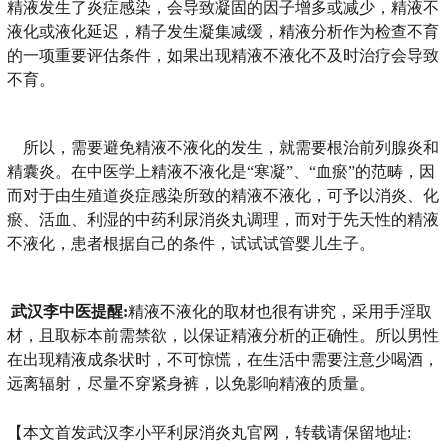
精液发生了炎症感染，会导致凝固的因子增多或减少，精液不
液化或液化延迟，精子发生凝集减缓，精液分析作为检查不育
的一项重要评估条件，如果出现精液不液化不及时治疗会导致
不育。
所以，需要避免精液不液化的发生，就需要根治前列腺炎和
精囊炎。在中医学上精液不液化是“寒凝”、“血瘀”的范畴，因
而对于由生殖道炎症感染所致的精液不液化，可予以消炎、化
瘀、活血、利湿的中药利尿消炎丸调理，而对于先天性的精液
不液化，患者根据自己的条件，试试试管婴儿生子。
武汉李中医提醒:
精液不液化的取材也很有讲究，采用手淫取
材，且取标本前需禁欲，以保证精液分析的正确性。所以男性
在出现精液成条状时，不可惊慌，在生活中需要注意少喝酒，
远离辐射，尽量不穿紧身裤，以免影响精液的质量。
【本文首发武汉李小平利尿消炎丸官网，转载请保留地址: