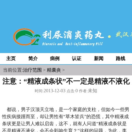
space
主页
简介
病例
认证
新闻
路线
当前位置:
治疗范围
>
精囊炎
>
注意：“精液成条状”不一定是精液不液化
2013-12-03
0
未知
时间:
点击:
作者:
都说，男子汉顶天立地，是一个家庭的支柱，但如今一些男
性疾病接踵而至，却让男性有“草木皆兵”的恐慌，其中精液成
条状更是让男人难以启齿，这不，就有人问道“精液成条状是
不是精液不液化，会不会影响生育？”这样的问题，为此，李