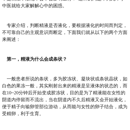
中医就给大家解解心中的困惑。
专家介绍，判断精液是否液化，要根据液化的时间而判定，
不可靠自己的主观意识而断定，下面我们就从以下的两个方面
来阐述：
第一，精液为什么会成条状？
一般患者所说的条状，多为胶冻状、凝块状或条状晶状，如
白色的果冻一般，其实刚射出来的精液是呈液体的状态的，而
在10~20分钟后开始变成胶冻状，目的是为了精液能在女性的
阴道内停留而不流出，当在阴道内不久后精液又会开始液化，
便于精子向输卵管部位游动，从而能与女性的卵子结合，成为
受精卵，利于生育。