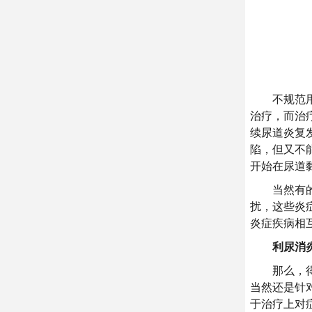
不规范用药
治疗，而治
续尿道炎复
陷，但又不
开始在尿道
当然有的尿
扰，这些炎
炎症疾病相
利尿消炎
那么，得了
当然还是针
于治疗上对