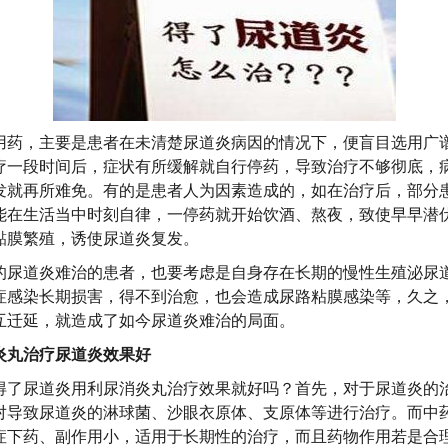
，主要是患者在未清楚尿道炎病因的情况下，便盲目选用广
疗一段时间后，症状有所缓解就自行停药，导致治疗不够彻底，
发就再所难免。有的是患者人为因素造成的，如在治疗后，部分
能在生活当中时刻自律，一停药就开始饮酒、熬夜，致使早早潜
黏膜繁殖，诱使尿道炎复发。
道炎难治的患者，也要考虑是自身存在长期的慢性生殖泌尿
症感染长期损害，得不到治愈，也会造成尿路粘膜感染等，久之
互迁延，就造成了如今尿道炎难治的局面。
丸治疗尿道炎效果好
尿道炎用利尿消炎丸治疗效果就好吗？首先，对于尿道炎的
对导致尿道炎的淋球菌、沙眼衣原体、支原体等进行治疗。而中
症下药、副作用小，适用于长期性的治疗，而且药物作用若是合