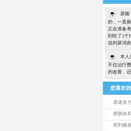
尿频
的，一直
正在准备
到吃了2个
说利尿消
本人患
不仅治疗
的改善，
您喜欢
尿道炎
膀胱炎
前列腺