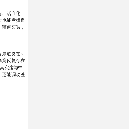
毒、活血化
染也能发挥良
，谨遵医嘱，
尿道炎在3
毕竟反复存在
，其实这与中
，还能调动整