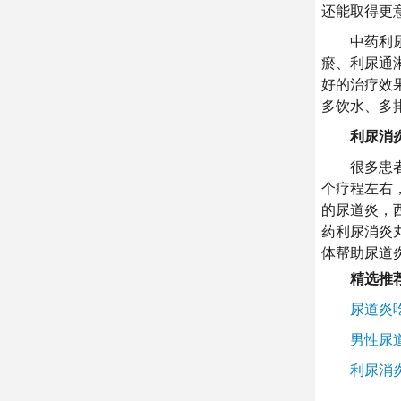
还能取得更
中药利尿消
瘀、利尿通
好的治疗效
多饮水、多
利尿消炎丸
很多患者在
个疗程左右
的尿道炎，
药利尿消炎
体帮助尿道
精选推
尿道炎吃
男性尿道
利尿消炎