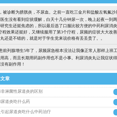
，被诊断为膀胱炎，不尿血。之前一直吃三金片和盐酸左氧氟沙
换医生没有看到症状缓解，白天十几分钟尿一次，晚上起夜一到
考研究生还挺焦虑的，所以最后选了口服比较方便的中药利尿消
疗程效果还挺好，又继续服用了第3个疗程，尿频的症状大大改
炎丸还是不错的，就是对于学生党来说价格有丢丢贵了。。
前列腺增生5年了，尿频尿急根本没法让我像正常人那样上班
费用高，而且长期用药副作用也不是小事。利尿消炎丸让我症状
还没有副作用！
的文章
与非淋菌性尿道炎的区别
和尿道炎吃什么药
炎引起尿道炎吃什么中药治疗