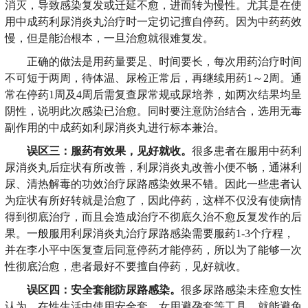
消灭，导致感染复发或迁延不愈，进而转为慢性。尤其是在使
用中成药利尿消炎丸治疗时一定切记擅自停药。因为中药药效
慢，但是能治根本，一旦治愈就很难复发。
正确的做法是用药量要足、时间要长，每次用药治疗时间
不可短于两周，待体温、尿检正常后，再继续用药1～2周。通
常在停药1周及4周后需复查尿常规或尿培养，如两次结果均呈
阴性，说明此次感染已治愈。同时要注意防治结合，选用无毒
副作用的中成药如利尿消炎丸进行标本兼治。
误区三：服药有效果，见好就收。
很多患者在服用中药利
尿消炎丸后症状有所改善，利尿消炎丸改善小便不畅，通淋利
尿、清热解毒的功效治疗尿路感染效果不错。因此一些患者认
为症状有所好转就是治愈了，因此停药，这样不仅没有使病情
得到彻底治疗，而且会造成治疗不彻底久治不愈反复发作的后
果。一般服用利尿消炎丸治疗尿路感染需要服药1-3个疗程，
并在李小平中医复查后同意停药才能停药，所以为了能够一次
性彻底治愈，患者最好不要擅自停药，见好就收。
误区四：安全套能防尿路感染。
很多尿路感染未痊愈女性
认为，在性生活中使用安全套、女用避孕套等工具，就能避免