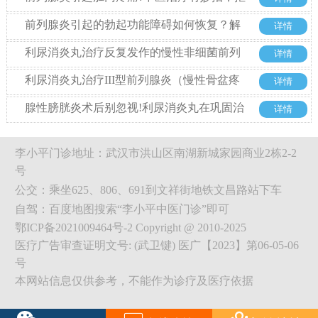
绝西药也能好
前列腺炎引起的勃起功能障碍如何恢复？解
详情
析中药利尿消炎丸的治疗优势
利尿消炎丸治疗反复发作的慢性非细菌前列
详情
腺炎的优势
利尿消炎丸治疗III型前列腺炎（慢性骨盆疼
详情
痛综合征）整体方案探析
腺性膀胱炎术后别忽视!利尿消炎丸在巩固治
详情
疗中的关键作用
李小平门诊地址：武汉市洪山区南湖新城家园商业2栋2-2
号
公交：乘坐625、806、691到文祥街地铁文昌路站下车
自驾：百度地图搜索“李小平中医门诊”即可
鄂ICP备2021009464号-2 Copyright @ 2010-2025
医疗广告审查证明文号: (武卫键) 医广【2023】第06-05-06
号
本网站信息仅供参考，不能作为诊疗及医疗依据