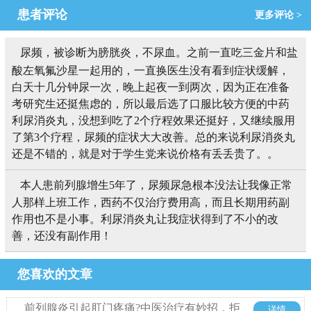
患者评论
更多评论 >
尿频，被诊断为膀胱炎，不尿血。之前一直吃三金片和盐
酸左氧氟沙星一起用的，一直换医生没有看到症状缓解，
白天十几分钟尿一次，晚上起夜一到两次，因为正在准备
考研究生还挺焦虑的，所以最后选了口服比较方便的中药
利尿消炎丸，没想到吃了2个疗程效果还挺好，又继续服用
了第3个疗程，尿频的症状大大改善。总的来说利尿消炎丸
还是不错的，就是对于学生党来说价格有丢丢贵了。。
本人患前列腺增生5年了，尿频尿急根本没法让我像正常
人那样上班工作，西药不仅治疗费用高，而且长期用药副
作用也不是小事。利尿消炎丸让我症状得到了不小的改
善，还没有副作用！
您喜欢的文章
前列腺炎引起肛门疼痛?中医治疗有妙招，拒
详情