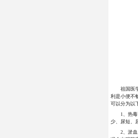
祖国医学认
利是小便不
可以分为以
1、热毒下
少、尿短、
2、淤血内