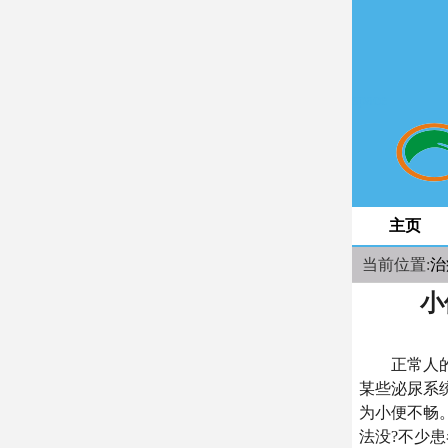
space
主页
当前位置:
治
小
正常人的尿
某些泌尿系
为小便不畅
法没?不少