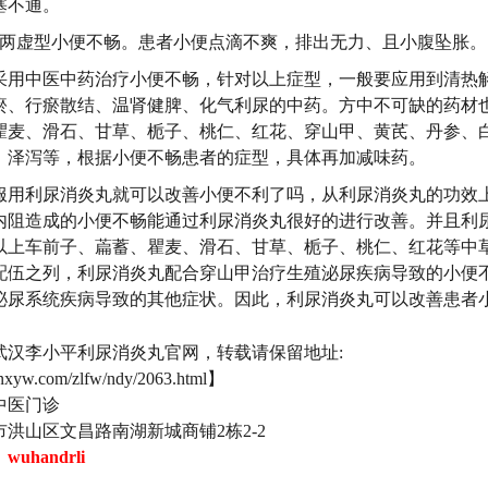
塞不通。
虚型小便不畅。患者小便点滴不爽，排出无力、且小腹坠胀。
中医中药治疗小便不畅，针对以上症型，一般要应用到清热
瘀、行瘀散结、温肾健脾、化气利尿的中药。方中不可缺的药材
瞿麦、滑石、甘草、栀子、桃仁、红花、穿山甲、黄芪、丹参、
、泽泻等，根据小便不畅患者的症型，具体再加减味药。
利尿消炎丸就可以改善小便不利了吗，从利尿消炎丸的功效
内阻造成的小便不畅能通过利尿消炎丸很好的进行改善。并且利
以上车前子、萹蓄、瞿麦、滑石、甘草、栀子、桃仁、红花等中
配伍之列，利尿消炎丸配合穿山甲治疗生殖泌尿疾病导致的小便
泌尿系统疾病导致的其他症状。因此，利尿消炎丸可以改善患者
武汉李小平利尿消炎丸官网，转载请保留地址:
lnxyw.com/zlfw/ndy/2063.html】
中医门诊
洪山区文昌路南湖新城商铺2栋2-2
：
wuhandrli