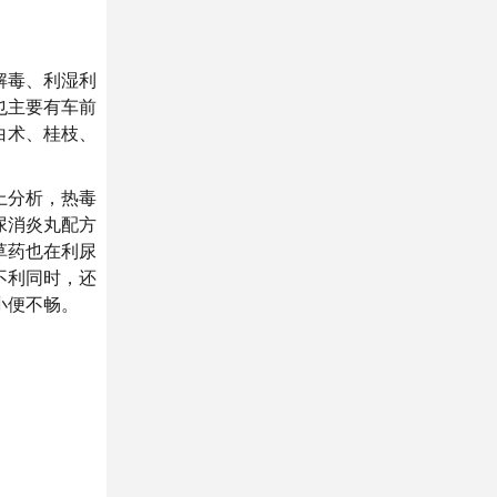
解毒、利湿利
也主要有车前
白术、桂枝、
上分析，热毒
尿消炎丸配方
草药也在利尿
不利同时，还
小便不畅。