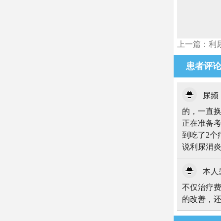
上一篇：利
患者评
尿频
的，一直
正在准备
到吃了2个
说利尿消
本人患
不仅治疗
的改善，