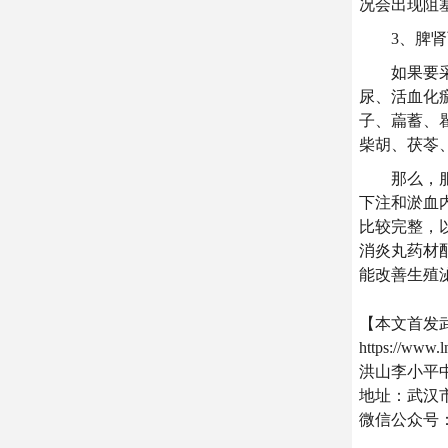
况会出现阻
3、脾肾两
如果要采用
尿、活血化
子、萹蓄、
柴胡、茯苓
那么，服用
下注和淤血
比较完整，
消炎丸药材
能改善生殖
【本文首发
https://www.
洪山李小平
地址：武汉市
微信公众号