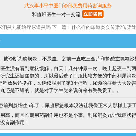
武汉李小平中医门诊部免费用药咨询服务
和值班医生一对一交流
尿消炎丸能治疗尿道炎吗
下一篇：什么样的尿道炎会传染?传染途
论
，被诊断为膀胱炎，不尿血。之前一直吃三金片和盐酸左氧氟沙
换医生没有看到症状缓解，白天十几分钟尿一次，晚上起夜一到
考研究生还挺焦虑的，所以最后选了口服比较方便的中药利尿消
疗程效果还挺好，又继续服用了第3个疗程，尿频的症状大大改
炎丸还是不错的，就是对于学生党来说价格有丢丢贵了。。
前列腺增生5年了，尿频尿急根本没法让我像正常人那样上班
费用高，而且长期用药副作用也不是小事。利尿消炎丸让我症状
还没有副作用！