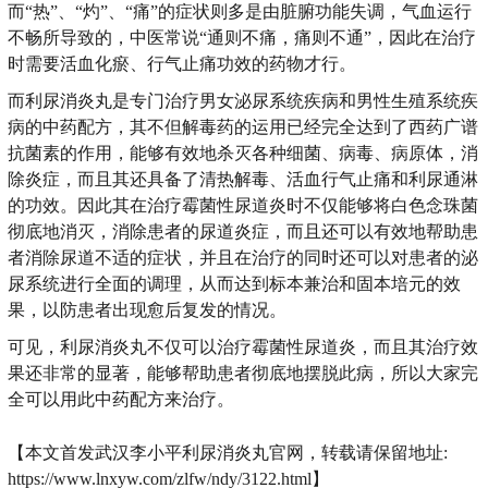
而“热”、“灼”、“痛”的症状则多是由脏腑功能失调，气血运行
不畅所导致的，中医常说“通则不痛，痛则不通”，因此在治疗
时需要活血化瘀、行气止痛功效的药物才行。
而利尿消炎丸是专门治疗男女泌尿系统疾病和男性生殖系统疾
病的中药配方，其不但解毒药的运用已经完全达到了西药广谱
抗菌素的作用，能够有效地杀灭各种细菌、病毒、病原体，消
除炎症，而且其还具备了清热解毒、活血行气止痛和利尿通淋
的功效。因此其在治疗霉菌性尿道炎时不仅能够将白色念珠菌
彻底地消灭，消除患者的尿道炎症，而且还可以有效地帮助患
者消除尿道不适的症状，并且在治疗的同时还可以对患者的泌
尿系统进行全面的调理，从而达到标本兼治和固本培元的效
果，以防患者出现愈后复发的情况。
可见，利尿消炎丸不仅可以治疗霉菌性尿道炎，而且其治疗效
果还非常的显著，能够帮助患者彻底地摆脱此病，所以大家完
全可以用此中药配方来治疗。
【本文首发武汉李小平利尿消炎丸官网，转载请保留地址:
https://www.lnxyw.com/zlfw/ndy/3122.html】