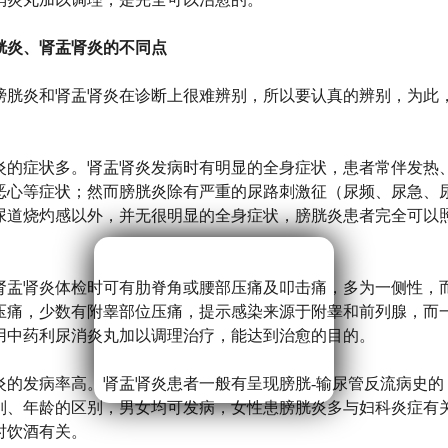
胱炎、肾盂肾炎的不同点
炎和肾盂肾炎在诊断上很难辨别，所以要认真的辨别，为此
：
症状多。肾盂肾炎发病时有明显的全身症状，患者常伴发热
恶心等症状；然而膀胱炎除有严重的尿路刺激征（尿频、尿急、
尿道烧灼感以外，并无很明显的全身症状，膀胱炎患者完全可以
肾盂肾炎体检时可有肋脊角或腰部压痛及叩击痛，多为一侧性，
压痛，少数有附睾部位压痛，提示感染来源于附睾和前列腺，而
用中药利尿消炎丸加以调理治疗，能达到治愈的目的。
炎的发病率高。肾盂肾炎患者一般有呈现膀胱-输尿管反流病史的
别、年龄的区别，男女均可发病，女性患膀胱炎多与妇科炎症有
时饮酒有关。