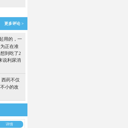
更多评论 >
起用的，一
因为正在准
想到吃了2
来说利尿消
，西药不仅
了不小的改
详情