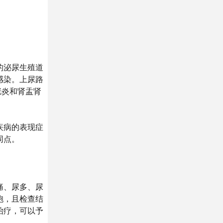
的泌尿生殖道
感染。上尿路
胱炎和肾盂肾
疾病的表现症
同点。
痛、尿多、尿
胞，且检查结
治疗，可以予