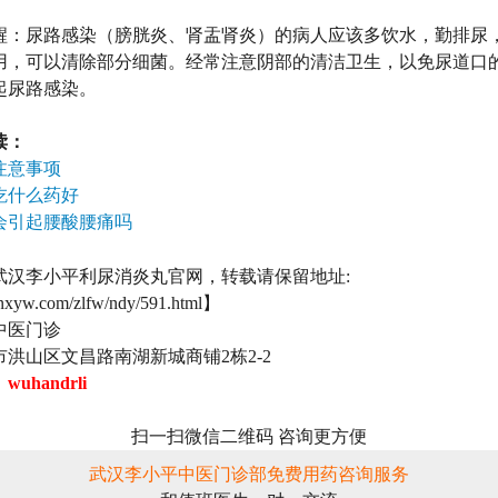
尿路感染（膀胱炎、肾盂肾炎）的病人应该多饮水，勤排尿
用，可以清除部分细菌。经常注意阴部的清洁卫生，以免尿道口
起尿路感染。
读：
注意事项
吃什么药好
会引起腰酸腰痛吗
武汉李小平利尿消炎丸官网，转载请保留地址:
lnxyw.com/zlfw/ndy/591.html】
中医门诊
洪山区文昌路南湖新城商铺2栋2-2
：
wuhandrli
扫一扫微信二维码 咨询更方便
武汉李小平中医门诊部免费用药咨询服务