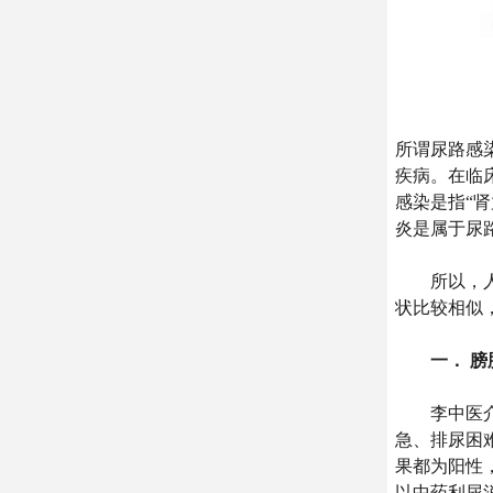
所谓尿路感
疾病。在临
感染是指“
炎是属于尿
所以，人们
状比较相似
一． 
李中医介绍
急、排尿困
果都为阳性
以中药利尿