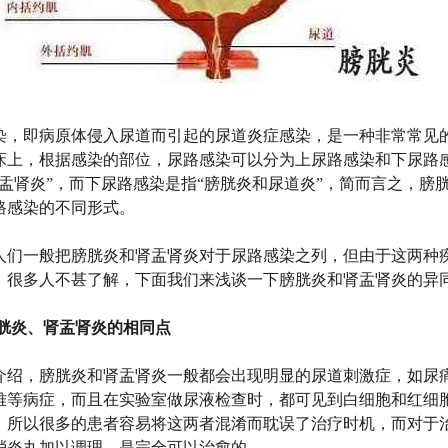
染，即病原体侵入尿道而引起的尿道炎症感染，是一种非常常见
床上，根据感染的部位，尿路感染可以分为上尿路感染和下尿路
肾盂肾炎”，而下尿路感染是指“膀胱炎和尿道炎”，简而言之，膀
路感染的不同形式。
一般把膀胱炎和肾盂肾炎对于尿路感染之列，但由于这两种
，很多人不甚了解，下面我们来浅谈一下膀胱炎和肾盂肾炎的异
膀胱炎、肾盂肾炎的相同点
，膀胱炎和肾盂肾炎一般都会出现明显的尿道刺激症，如尿
难等病症，而且在实验室做尿液检查时，都可见到白细胞和红细
，所以很多的患者容易将这两者混淆而耽误了治疗时机，而对于
消炎丸加以调理，是完全可以治愈的。