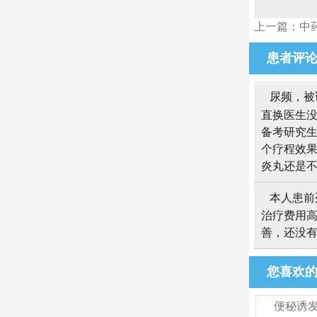
上一篇：中
患者评
尿频，被
直换医生
备考研究生
个疗程效果
炎丸还是
本人患前
治疗费用
善，还没
您喜欢
便秘诱