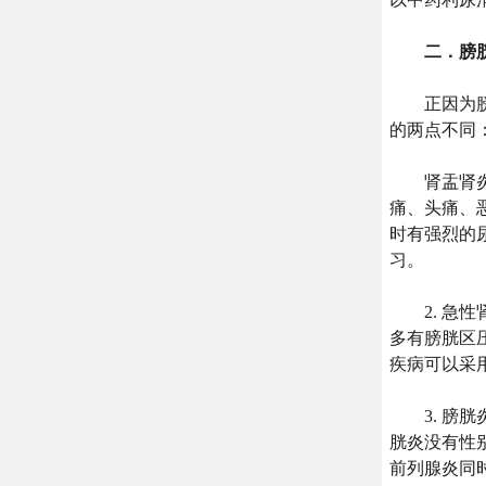
二．膀
正因为膀胱
的两点不同
肾盂肾炎的
痛、头痛、
时有强烈的
习。
2. 急性
多有膀胱区
疾病可以采
3. 膀胱
胱炎没有性
前列腺炎同