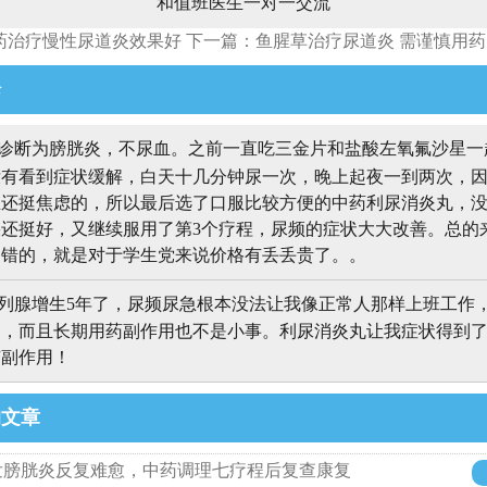
和值班医生一对一交流
药治疗慢性尿道炎效果好
下一篇：鱼腥草治疗尿道炎 需谨慎用药
论
诊断为膀胱炎，不尿血。之前一直吃三金片和盐酸左氧氟沙星一
没有看到症状缓解，白天十几分钟尿一次，晚上起夜一到两次，
还挺焦虑的，所以最后选了口服比较方便的中药利尿消炎丸，没
还挺好，又继续服用了第3个疗程，尿频的症状大大改善。总的
不错的，就是对于学生党来说价格有丢丢贵了。。
列腺增生5年了，尿频尿急根本没法让我像正常人那样上班工作
高，而且长期用药副作用也不是小事。利尿消炎丸让我症状得到
有副作用！
的文章
发膀胱炎反复难愈，中药调理七疗程后复查康复