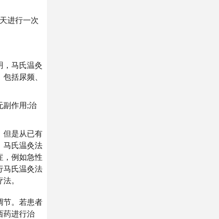
两天进行一次
明，马氏温灸
，包括尿频、
副作用;治
，但是从已有
，马氏温灸法
症，例如急性
行马氏温灸法
疗法。
调节。若患者
西药进行治