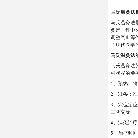
马氏温灸法
马氏温灸法
灸是一种中
调整气血等
了现代医学
马氏温灸法
马氏温灸法
强膀胱的免
1、预热：
2、准备：
3、穴位定
三阴交等。
4、温灸治
5、治疗时