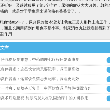
还挺好，又继续服用了第3个疗程，尿频的症状大大改善。总的
不错的，就是对于学生党来说价格有丢丢贵了。。
列腺增生5年了，尿频尿急根本没法让我像正常人那样上班工作
高，而且长期用药副作用也不是小事。利尿消炎丸让我症状得到
有副作用！
的文章
发膀胱炎反复难愈，中药调理七疗程后复查康复
胱炎伴肾虚：这些饮食禁忌要记牢，调理更高效
胱炎伴肾虚：这些饮食禁忌要记牢，调理更高效
啡一时爽，膀胱炎反复苦！中医饮食调理教你找回清爽！
胱炎术后别忽视!利尿消炎丸在巩固治疗中的关键作用