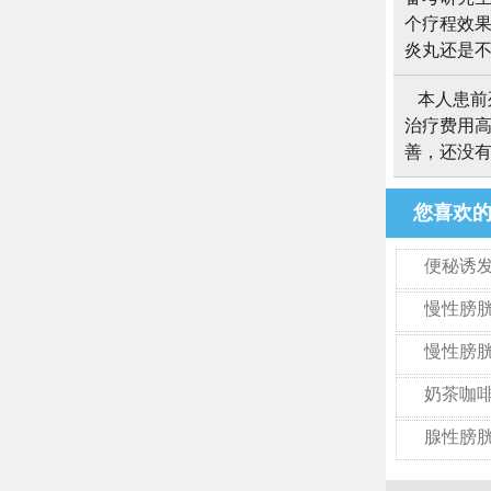
个疗程效果
炎丸还是
本人患前
治疗费用
善，还没
您喜欢
便秘诱
慢性膀
慢性膀
奶茶咖
腺性膀