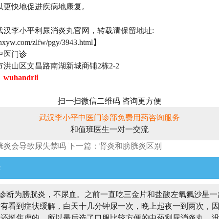
以更快地促进疾病地康复。
武汉李小平利尿消炎丸官网，转载请保留地址:
lnxyw.com/zlfw/pgy/3943.html】
中医门诊
洪山区文昌路南湖新城商铺2栋2-2
：
wuhandrli
扫一扫微信二维码 咨询更方便
武汉李小平中医门诊部免费用药咨询服务
和值班医生一对一交流
胱炎会导致尿失禁吗
下一篇：肾炎和膀胱炎区别
论
诊断为膀胱炎，不尿血。之前一直吃三金片和盐酸左氧氟沙星一
没有看到症状缓解，白天十几分钟尿一次，晚上起夜一到两次，
还挺焦虑的，所以最后选了口服比较方便的中药利尿消炎丸，没