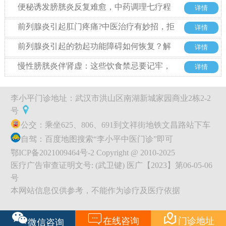
份，再认准国家专利与持证门诊
便秘诱发膀胱炎反复难愈，中药调理七疗程
详情
后复查康复
前列腺炎引起肛门疼痛?中医治疗有妙招，拒
详情
绝西药也能好
前列腺炎引起的勃起功能障碍如何恢复？解
详情
析中药利尿消炎丸的治疗优势
慢性膀胱炎伴肾虚：这些饮食禁忌要记牢，
详情
调理更高效
李小平门诊地址：武汉市洪山区南湖新城家园商业2栋2-2
号
公交：乘坐625、806、691到文祥街地铁文昌路站下车
自驾：百度地图搜索“李小平中医门诊”即可
鄂ICP备2021009464号-2 Copyright @ 2010-2025
医疗广告审查证明文号: (武卫键) 医广【2023】第06-05-06
号
本网站信息仅供参考，不能作为诊疗及医疗依据


在线咨询
门诊地址
微信咨询