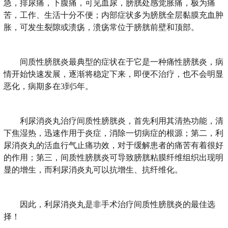
急，排尿痛，下腹痛，可见血尿，膀胱处感觉胀痛，极为痛
苦，工作、生活十分不便；内部症状多为膀胱全层黏膜充血肿
胀，可发生裂隙或溃疡，溃疡常位于膀胱前壁和顶部。
间质性膀胱炎最典型的症状在于它是一种痛性膀胱炎，病
情开始快速发展，逐渐将稳定下来，即便不治疗，也不会明显
恶化，病期多在3到5年。
利尿消炎丸治疗间质性膀胱炎，首先利用其清热功能，清
下焦湿热，迅速作用于炎症，消除一切病症的根源；第二，利
尿消炎丸的活血行气止痛功效，对于缓解患者的痛苦有着很好
的作用；第三，间质性膀胱炎可导致膀胱粘膜纤维组织出现明
显的增生，而利尿消炎丸可以抗增生、抗纤维化。
因此，利尿消炎丸是非手术治疗间质性膀胱炎的最佳选
择！