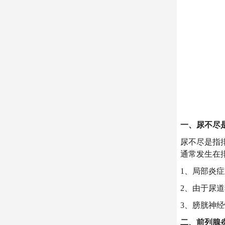
一、尿不尽
尿不尽是指
通常发生在
1、局部炎
2、由于尿
3、膀胱神
二、前列腺