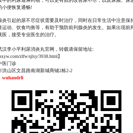
其中的利尿通淋药物，可以更有效的改善尿不尽，以及尿频、尿
的小便恢复通畅!
腺炎引起的尿不尽症状需要及时治疗，同时在日常生活中注意保
量运动、饮食均衡等，有助于预防前列腺炎的发生。如果出现前
就医，接受专业医生的治疗。
武汉李小平利尿消炎丸官网，转载请保留地址:
lnxyw.com/zlfw/qlxy/3938.html】
中医门诊
洪山区文昌路南湖新城商铺2栋2-2
：
wuhandrli