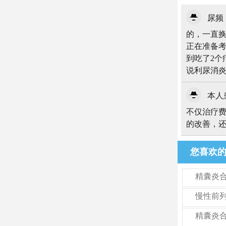
尿频
的，一直
正在准备
到吃了2个
说利尿消
本人患
不仅治疗
的改善，
您喜欢
精囊炎
慢性前列
精囊炎