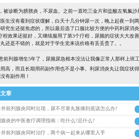
，被诊断为膀胱炎，不尿血。之前一直吃三金片和盐酸左氧氟沙
换医生没有看到症状缓解，白天十几分钟尿一次，晚上起夜一到
考研究生还挺焦虑的，所以最后选了口服比较方便的中药利尿消
疗程效果还挺好，又继续服用了第3个疗程，尿频的症状大大改
炎丸还是不错的，就是对于学生党来说价格有丢丢贵了。。
前列腺增生5年了，尿频尿急根本没法让我像正常人那样上班
费用高，而且长期用药副作用也不是小事。利尿消炎丸让我症状
还没有副作用！
的文章
合并前列腺炎同时出现，尿不尽睾丸胀痛到底该怎么办?
腺炎的中医食疗调理指南：吃什么?忌什么?
合并前列腺炎同时治疗，两个病一起来从哪里入手