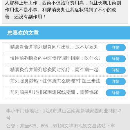
人那样上班工作，西药不仅治疗费用高，而且长期用药副
作用也不是小事。利尿消炎丸让我症状得到了不小的改
善，还没有副作用！
您喜欢的文章
精囊炎合并前列腺炎同时出现，尿不尽睾丸
详情
胀痛到底该怎么办?
慢性前列腺炎的中医食疗调理指南：吃什么?
详情
忌什么?
精囊炎合并前列腺炎同时治疗，两个病一起
详情
来从哪里入手
前列腺炎湿热下注体质怎么调理?中医三步法
详情
从根源改善
前列腺炎引起排尿困难尿线变细，需警惕尿
详情
道狭窄
李小平门诊地址：武汉市洪山区南湖新城家园商业2栋2-2
号
公交：乘坐625、806、691到文祥街地铁文昌路站下车