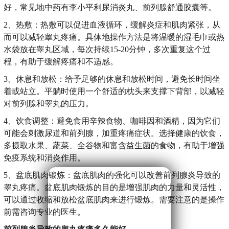
好，常见地中药有李小平利尿消炎丸、前列腺舒通胶囊等。
2、热敷：热敷可以促进血液循环，缓解炎症和肌肉紧张，从
而可以减轻睾丸疼痛。具体地操作方法是将温暖的湿毛巾或热
水袋放在睾丸区域，每次持续15-20分钟，多次重复这个过
程，有助于缓解疼痛和不适感。
3、休息和放松：给予足够的休息和放松时间，避免长时间坐
着或站立。平躺时使用一个舒适的枕头来支撑下背部，以减轻
对前列腺和睾丸的压力。
4、饮食调整：避免食用辛辣食物、咖啡因和酒精，因为它们
可能会刺激尿道和前列腺，加重疼痛症状。选择健康的饮食，
多摄取水果、蔬菜、全谷物和富含益生菌的食物，有助于增强
免疫系统和消炎作用。
5、盆底肌肉锻炼：盆底肌肉的强化可以改善前列腺炎导致的
睾丸疼痛。盆底肌肉锻炼的目的是增强肌肉的力量和灵活性，
可以通过收缩和放松盆底肌肉来进行锻炼。需要注意的是操作
前需咨询专业的医生。