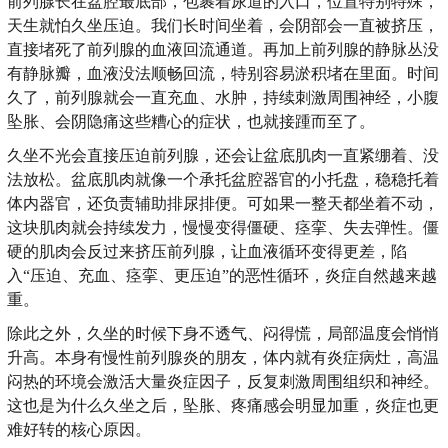
前列腺长在盆腔最底部，包裹着尿道的入口，位置特别特殊，
天生就怕久坐压迫。我们长时间坐着，会阴部会一直被挤压，
直接堵死了前列腺的血液回流通道。再加上前列腺的静脉丛没
有静脉瓣，血液没法顺畅回流，特别容易淤积堵在里面。时间
久了，前列腺就会一直充血、水肿，持续刺激周围神经，小腹
坠胀、会阴隐痛这些糟心的症状，也就接踵而至了。
久坐不光会直接压迫前列腺，还会让盆底肌肉一直紧绷着、没
法放松。盆底肌肉就像一个承托盆腔器官的小托盘，稳稳托着
体内器官，还负责辅助排尿排便。可如果一整天都坐着不动，
这块肌肉就会持续发力，慢慢变得僵硬、痉挛、失去弹性。僵
硬的肌肉会反过来挤压前列腺，让血液循环变得更差，陷
入“压迫、充血、痉挛、更压迫”的恶性循环，炎症自然越来越
重。
除此之外，久坐的时候下身不透气、闷得慌，局部温度会悄悄
升高。本身有慢性前列腺炎的朋友，体内就有炎症病灶，高温
闷热的环境会激活大量炎症因子，反复刺激周围组织和神经。
这也是为什么久坐之后，坠胀、疼痛感会明显加重，炎症也更
难好转的核心原因。