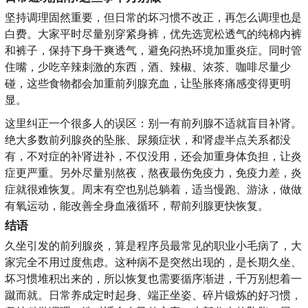
坚持调理固然重要，但日常的坏习惯不改正，再怎么调理也是
白费。大家平时尽量别穿紧身裤，优先选宽松透气的纯棉内裤
和裤子，保持下身干爽透气，避免闷热环境加重炎症。同时管
住嘴，少吃辛辣刺激的东西，酒、辣椒、浓茶、咖啡尽量少
碰，这些食物都会加重前列腺充血，让坠胀疼痛感变得更明
显。
这里纠正一个很多人的误区：别一有前列腺不适就盲目补肾。
绝大多数前列腺炎的坠胀、尿频症状，和肾虚半点关系都没
有，不对症的补肾进补，不仅没用，还会加重身体负担，让炎
症更严重。另外尽量别熬夜，熬夜最伤免疫力，免疫力差，炎
症就很难恢复。周末有空也别总躺着，适当慢跑、游泳，做做
有氧运动，能改善全身血液循环，帮前列腺更快恢复。
结语
久坐引发的前列腺炎，算是程序员最常见的职业小毛病了，大
家完全不用过度焦虑。这种病不是突然出现的，是长期久坐、
坏习惯堆积出来的，所以恢复也需要循序渐进，千万别想着一
蹴而就。日常养成定时起身、端正坐姿、碎片锻炼的好习惯，