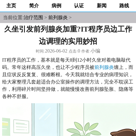
主页
简介
病例
认证
新闻
路线
当前位置:
治疗范围
>
前列腺炎
>
久坐引发前列腺炎加重?IT程序员边工作
边调理的实用妙招
2026-06-02
0
小编
时间:
点击:
作者:
IT程序员的工作，基本就是每天8到12小时久坐对着电脑敲代
码。常年这样高压久坐，也让不少程序员被
前列腺炎
缠上，而
且症状反反复复、很难断根。今天我就结合专业的病理知识，
给大家整理几套超适合办公室操作的调理方法，完全不耽误工
作，利用碎片时间坚持做，就能慢慢改善前列腺坠胀、隐痛等
各种不舒服。