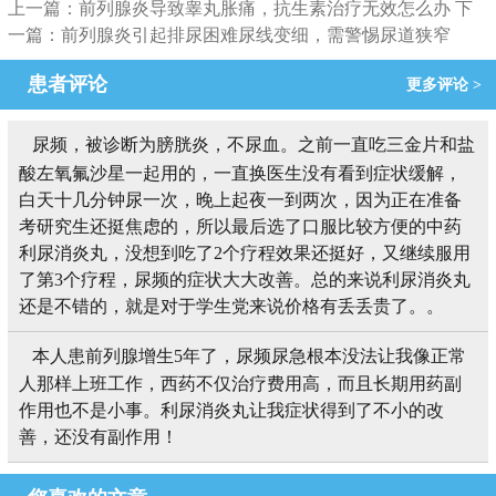
上一篇：前列腺炎导致睾丸胀痛，抗生素治疗无效怎么办
下
一篇：前列腺炎引起排尿困难尿线变细，需警惕尿道狭窄
患者评论
更多评论 >
尿频，被诊断为膀胱炎，不尿血。之前一直吃三金片和盐
酸左氧氟沙星一起用的，一直换医生没有看到症状缓解，
白天十几分钟尿一次，晚上起夜一到两次，因为正在准备
考研究生还挺焦虑的，所以最后选了口服比较方便的中药
利尿消炎丸，没想到吃了2个疗程效果还挺好，又继续服用
了第3个疗程，尿频的症状大大改善。总的来说利尿消炎丸
还是不错的，就是对于学生党来说价格有丢丢贵了。。
本人患前列腺增生5年了，尿频尿急根本没法让我像正常
人那样上班工作，西药不仅治疗费用高，而且长期用药副
作用也不是小事。利尿消炎丸让我症状得到了不小的改
善，还没有副作用！