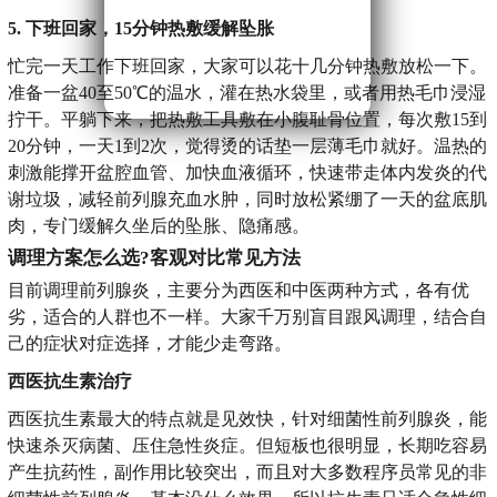
5. 下班回家，15分钟热敷缓解坠胀
忙完一天工作下班回家，大家可以花十几分钟热敷放松一下。
准备一盆40至50℃的温水，灌在热水袋里，或者用热毛巾浸湿
拧干。平躺下来，把热敷工具敷在小腹耻骨位置，每次敷15到
20分钟，一天1到2次，觉得烫的话垫一层薄毛巾就好。温热的
刺激能撑开盆腔血管、加快血液循环，快速带走体内发炎的代
谢垃圾，减轻前列腺充血水肿，同时放松紧绷了一天的盆底肌
肉，专门缓解久坐后的坠胀、隐痛感。
调理方案怎么选?客观对比常见方法
目前调理前列腺炎，主要分为西医和中医两种方式，各有优
劣，适合的人群也不一样。大家千万别盲目跟风调理，结合自
己的症状对症选择，才能少走弯路。
西医抗生素治疗
西医抗生素最大的特点就是见效快，针对细菌性前列腺炎，能
快速杀灭病菌、压住急性炎症。但短板也很明显，长期吃容易
产生抗药性，副作用比较突出，而且对大多数程序员常见的非