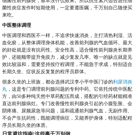
细菌性前列腺炎，基本没什么效果。所以抗生素只适合急性细
菌性炎症发作时短期使用，一定要遵医嘱，千万别自己随便买
来吃。
中医整体调理
中医调理和西医不一样，不追求快速消炎，主打清热利湿、活
血化瘀，从整体调理身体机能，改善前列腺的气血循环。最大
的好处就是没有抗药性、安全性高，适合慢性前列腺炎长期养
护，还能顺带提升免疫力，减少复发几率。唯一的缺点就是见
效比较温和，需要坚持按疗程调理，不能急于求成，特别适合
长期久坐、症状反反复复的程序员群体。
很多久坐的上班族，都会选择武汉李小平中医门诊的
利尿消炎
丸
，这是专门调理前列腺问题的专利中药。它依托传统中医配
方，由50多种纯天然中草药配伍而成，搭配的引经药材能精准
直达前列腺病灶。专门改善慢性前列腺炎引起的小腹坠胀、会
阴疼痛、尿频尿急等问题，温和疏通前列腺气血，无副作用、
不会产生抗药性，既能调理病症，又能养护身体，特别适配程
序员长期久坐的体质。
日常避坑指南!这些事千万别做