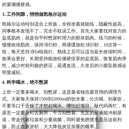
的紧绷僵硬感。
3. 工作间隙，悄悄做凯格尔运动
凯格尔运动特别适合上班族，全程坐着就能练，隐蔽性超高，
同事根本发现不了，完全不耽误工作。首先大家要找对发力的
盆底肌肉，就是你平时憋尿时用力的那块肌肉。练习的时候，
慢慢收缩肌肉，保持3到5秒，再缓缓放松3到5秒，10次算一
组，每天坚持3到4组就行。熟练之后可以适当延长收缩时间，
效果会更好。长期坚持能放松僵硬痉挛的盆底肌，恢复肌肉弹
性，减少对前列腺的挤压，疏通血流，久坐后的小腹坠胀感会
明显减轻。
4. 科学喝水，绝不憋尿
上班一定要多喝水、别憋尿，这是最省钱也最管用的调理方
式。大家每天保持1500到2000ml的饮水量，分次喝、别暴饮，
不要等口干舌燥了才想起喝水。哪怕赶项目、敲代码再忙，有
尿意一定要及时去厕所，千万别憋着。充足的尿液能冲刷尿
道，带走代谢垃圾和少量病菌，同时避免膀胱充盈压迫前列
腺，防止血液淤积，大大降低炎症加重的概率。