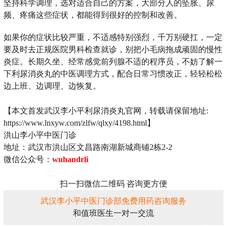
坚持科学调理，选对适合自己的方案，大部分人的坠胀、尿
频、疼痛这些症状，都能得到很好的控制和改善。
如果你的症状比较严重，不适感特别强烈，千万别硬扛，一定
要及时去正规医院男科检查就诊，别把小毛病拖成顽固的慢性
炎症。长期久坐、经常感觉前列腺不适的程序员，不妨了解一
下利尿消炎丸的中医调理方式，配合日常习惯改正，轻轻松松
边上班、边调理、边恢复。
【本文首发武汉李小平利尿消炎丸官网，转载请保留地址:
https://www.lnxyw.com/zlfw/qlxy/4198.html】
洪山李小平中医门诊
地址：武汉市洪山区文昌路南湖新城商铺2栋2-2
微信公众号：
wuhandrli
扫一扫微信二维码 咨询更方便
武汉李小平中医门诊部免费用药咨询服务
和值班医生一对一交流