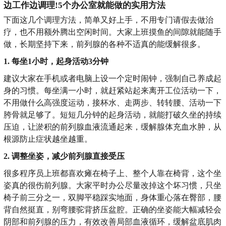
边工作边调理!5个办公室就能做的实用方法
下面这几个调理方法，简单又好上手，不用专门请假去做治
疗，也不用额外腾出空闲时间。大家上班摸鱼的间隙就能随手
做，长期坚持下来，前列腺的各种不适真的能缓解很多。
1. 每坐1小时，起身活动3分钟
建议大家在手机或者电脑上设一个定时闹钟，强制自己养成起
身的习惯。每坐满一小时，就赶紧站起来离开工位活动一下，
不用做什么高强度运动，接杯水、走两步、转转腰、活动一下
胯骨就足够了。短短几分钟的起身活动，就能打破久坐的持续
压迫，让淤积的前列腺血液流通起来，缓解腺体充血水肿，从
根源防止症状越坐越重。
2. 调整坐姿，减少前列腺直接受压
很多程序员上班都喜欢瘫在椅子上、整个人靠在椅背，这个坐
姿真的很伤前列腺。大家平时办公尽量改掉这个坏习惯，只坐
椅子前三分之一，双脚平稳踩实地面，身体重心落在臀部，腰
背自然挺直，别弯腰驼背挤压盆腔。正确的坐姿能大幅减轻会
阴部和前列腺的压力，有效改善局部血液循环，缓解盆底肌肉