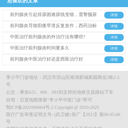
您喜欢的文章
前列腺炎引起排尿困难尿线变细，需警惕尿
详情
道狭窄
前列腺炎导致阳痿早泄反复发作，西药治标
详情
不治本怎么办
中医治疗前列腺炎的外治疗法有哪些?
详情
中医治疗前列腺炎时间要多久
详情
前列腺炎中医治疗好还是西医治疗好
详情
李小平门诊地址：武汉市洪山区南湖新城家园商业2栋2-2
号
公交：乘坐625、806、691到文祥街地铁文昌路站下车
自驾：百度地图搜索“李小平中医门诊”即可
鄂ICP备2021009464号-2 Copyright @ 2010-2025
医疗广告审查证明文号: (武卫键) 医广【2023】第06-05-06
号