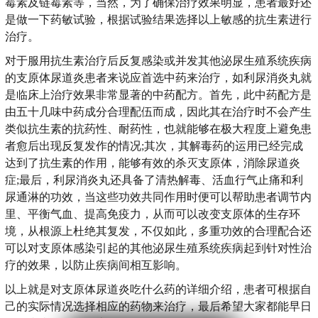
霉素及链霉素等，当然，为了确保治疗效果明显，患者最好还
是做一下药敏试验，根据试验结果选择以上敏感的抗生素进行
治疗。
对于服用抗生素治疗后反复感染或并发其他泌尿生殖系统疾病
的支原体尿道炎患者来说应首选中药来治疗，如利尿消炎丸就
是临床上治疗效果非常显著的中药配方。首先，此中药配方是
由五十几味中药成分合理配伍而成，因此其在治疗时不会产生
类似抗生素的抗药性、耐药性，也就能够在极大程度上避免患
者愈后出现反复发作的情况;其次，其解毒药的运用已经完成
达到了抗生素的作用，能够有效的杀灭支原体，消除尿道炎
症;最后，利尿消炎丸还具备了清热解毒、活血行气止痛和利
尿通淋的功效，当这些功效共同作用时便可以帮助患者调节内
里、平衡气血、提高免疫力，从而可以改变支原体的生存环
境，从根源上杜绝其复发，不仅如此，多重功效的合理配合还
可以对支原体感染引起的其他泌尿生殖系统疾病起到针对性治
疗的效果，以防止疾病间相互影响。
以上就是对支原体尿道炎吃什么药的详细介绍，患者可根据自
己的实际情况选择相应的药物来治疗，最后希望大家都能早日