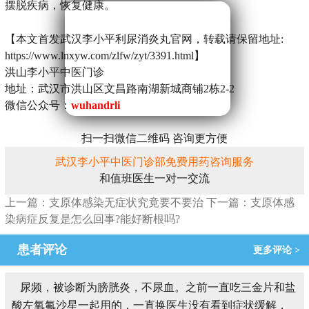
摆脱疾病，恢复健康。
【本文首发武汉李小平利尿消炎丸官网，转载请保留地址:
https://www.lnxyw.com/zlfw/zyt/3391.html】
洪山李小平中医门诊
地址：武汉市洪山区文昌路南湖新城商铺2栋2-2
微信公众号：
wuhandrli
扫一扫微信二维码 咨询更方便
武汉李小平中医门诊部免费用药咨询服务
和值班医生一对一交流
上一篇：支原体感染无症状究竟要不要治
下一篇：支原体感
染病症反复是怎么回事?能好断根吗?
患者评论
更多评论 >
尿频，被诊断为膀胱炎，不尿血。之前一直吃三金片和盐
酸左氧氟沙星一起用的，一直换医生没有看到症状缓解，