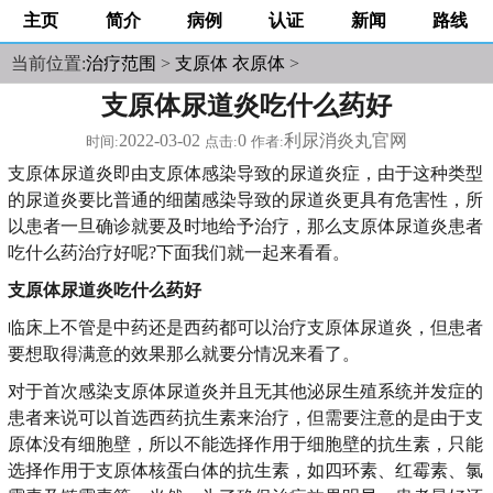
主页
简介
病例
认证
新闻
路线
当前位置:
治疗范围
>
支原体 衣原体
>
支原体尿道炎吃什么药好
2022-03-02
0
利尿消炎丸官网
时间:
点击:
作者:
支原体尿道炎即由支原体感染导致的尿道炎症，由于这种类型
的尿道炎要比普通的细菌感染导致的尿道炎更具有危害性，所
以患者一旦确诊就要及时地给予治疗，那么支原体尿道炎患者
吃什么药治疗好呢?下面我们就一起来看看。
支原体尿道炎吃什么药好
临床上不管是中药还是西药都可以治疗支原体尿道炎，但患者
要想取得满意的效果那么就要分情况来看了。
对于首次感染支原体尿道炎并且无其他泌尿生殖系统并发症的
患者来说可以首选西药抗生素来治疗，但需要注意的是由于支
原体没有细胞壁，所以不能选择作用于细胞壁的抗生素，只能
选择作用于支原体核蛋白体的抗生素，如四环素、红霉素、氯