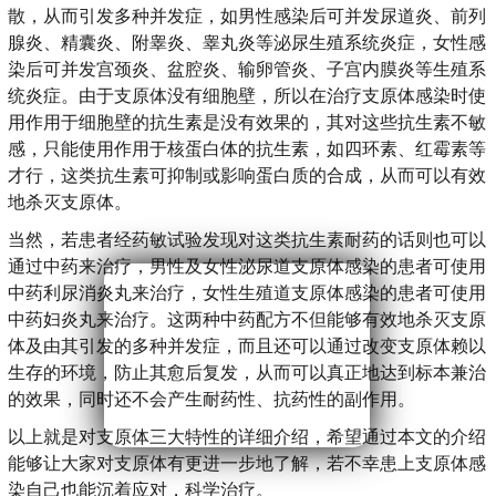
散，从而引发多种并发症，如男性感染后可并发尿道炎、前列
腺炎、精囊炎、附睾炎、睾丸炎等泌尿生殖系统炎症，女性感
染后可并发宫颈炎、盆腔炎、输卵管炎、子宫内膜炎等生殖系
统炎症。由于支原体没有细胞壁，所以在治疗支原体感染时使
用作用于细胞壁的抗生素是没有效果的，其对这些抗生素不敏
感，只能使用作用于核蛋白体的抗生素，如四环素、红霉素等
才行，这类抗生素可抑制或影响蛋白质的合成，从而可以有效
地杀灭支原体。
当然，若患者经药敏试验发现对这类抗生素耐药的话则也可以
通过中药来治疗，男性及女性泌尿道支原体感染的患者可使用
中药利尿消炎丸来治疗，女性生殖道支原体感染的患者可使用
中药妇炎丸来治疗。这两种中药配方不但能够有效地杀灭支原
体及由其引发的多种并发症，而且还可以通过改变支原体赖以
生存的环境，防止其愈后复发，从而可以真正地达到标本兼治
的效果，同时还不会产生耐药性、抗药性的副作用。
以上就是对支原体三大特性的详细介绍，希望通过本文的介绍
能够让大家对支原体有更进一步地了解，若不幸患上支原体感
染自己也能沉着应对，科学治疗。