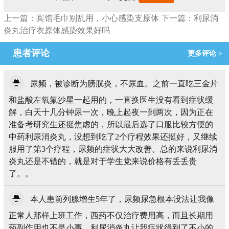
上一篇：宾馆毛巾别乱用，小心感染支原体
下一篇：利尿消
炎丸治疗衣原体感染效果好吗
患者评论
更多评论 >
尿频，被诊断为膀胱炎，不尿血。之前一直吃三金片
和盐酸左氧氟沙星一起用的，一直换医生没有看到症状缓
解，白天十几分钟尿一次，晚上起夜一到两次，因为正在
准备考研究生还挺焦虑的，所以最后选了口服比较方便的
中药利尿消炎丸，没想到吃了2个疗程效果还挺好，又继续
服用了第3个疗程，尿频的症状大大改善。总的来说利尿消
炎丸还是不错的，就是对于学生党来说价格有丢丢贵
了。。
本人患前列腺增生5年了，尿频尿急根本没法让我像
正常人那样上班工作，西药不仅治疗费用高，而且长期用
药副作用也不是小事。利尿消炎丸让我症状得到了不小的