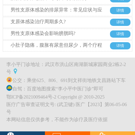
男性支原体感染的排尿异常：常见症状与应
详情
对方法
支原体感染治疗周期多久?
详情
男性支原体感染会影响膀胱吗?
详情
小肚子隐痛，腹胀有尿意但尿少，两个疗程
详情
不到治疗解脲支原体感染
李小平门诊地址：武汉市洪山区南湖新城家园商业2栋2-2
号
公交：乘坐625、806、691到文祥街地铁文昌路站下车
自驾：百度地图搜索“李小平中医门诊”即可
鄂ICP备2021009464号-2 Copyright @ 2010-2025
医疗广告审查证明文号: (武卫键) 医广【2023】第06-05-06
号
本网站信息仅供参考，不能作为诊疗及医疗依据