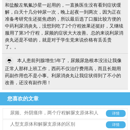
和盐酸左氧氟沙星一起用的，一直换医生没有看到症状缓
解，白天十几分钟尿一次，晚上起夜一到两次，因为正在
准备考研究生还挺焦虑的，所以最后选了口服比较方便的
中药利尿消炎丸，没想到吃了2个疗程效果还挺好，又继续
服用了第3个疗程，尿频的症状大大改善。总的来说利尿消
炎丸还是不错的，就是对于学生党来说价格有丢丢贵
了。。
本人患前列腺增生5年了，尿频尿急根本没法让我像
正常人那样上班工作，西药不仅治疗费用高，而且长期用
药副作用也不是小事。利尿消炎丸让我症状得到了不小的
改善，还没有副作用！
您喜欢的文章
尿频、外阴瘙痒，两个疗程解脲支原体和人
详情
型支原体转阴
人型支原体和解脲支原体的区别
详情