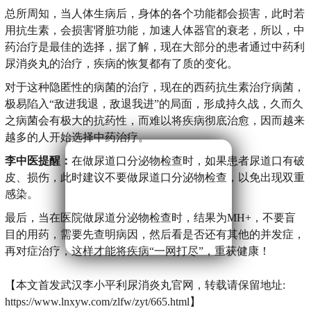
总所周知，当人体生病后，身体的各个功能都会损害，此时若
用抗生素，会损害肾脏功能，加速人体器官的衰老，所以，中
药治疗是最佳的选择，据了解，现在大部分的患者通过中药利
尿消炎丸的治疗，疾病的恢复都有了质的变化。
对于这种隐匿性的病菌的治疗，现在的西药抗生素治疗病菌，
极易陷入“敌进我退，敌退我进”的局面，形成持久战，久而久
之病菌会有极大的抗药性，而难以将疾病彻底治愈，因而越来
越多的人开始选择中药治疗。
李中医提醒：
在做尿道口分泌物检查时，如果患者尿道口有破
皮、损伤，此时建议不要做尿道口分泌物检查，以免出现双重
感染。
最后，当在医院做尿道分泌物检查时，结果为MH+，不要盲
目的用药，需要先查明病因，然后看是否还有其他的并发症，
再对症治疗，这样才能将疾病“一网打尽”，重获健康！
【本文首发武汉李小平利尿消炎丸官网，转载请保留地址:
https://www.lnxyw.com/zlfw/zyt/665.html】