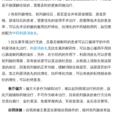
是不能缓解症状的，需要及时的更换药物治疗。
2.有前列腺增生、前列腺结石，甚至是合并有尿道梗阻、尿道异
物、尿道结石的患者，需要优先的使用手术治疗，想要降低术后的复发
率，可以在术后积极的服用抗纤维化、抗增生的中药辅助用药，如完整
的配方
中药利尿消炎丸
。
3.抗生素常规治疗无效，且最后都耐药的患者可以口服保守的中药
利尿消炎丸治疗。
利尿消炎丸
无抗生素的耐药性，可以放心服用不用担
心肠道耐药菌的滋长；另外，在引经药的作用下，利尿消炎丸可以穿透
前列腺的薄膜，其有效浓度可以直达病灶患处，从根源上清除生殖泌尿
道的炎症，回复前列腺的正常功能，缓解消除生殖器官、泌尿器官的不
适。加之利尿消炎丸的抗增生、抗纤维化功效，可以有效的杜绝残余病
灶的增生，可以杜绝复发。
食疗偏方：
偏方大多作为辅助治疗，难以起到彻底治疗的目的，故
此只能辅助药物治疗，不可作为根本治疗。目前前列腺炎的食疗方法有
甘蔗白藕汁、金针菜汤
、鱼腥草瘦肉汤、车前发菜汤、金石赤豆粥等。
自我保健：
自我保健主要是在家能自我操作的，能对前列腺炎有益