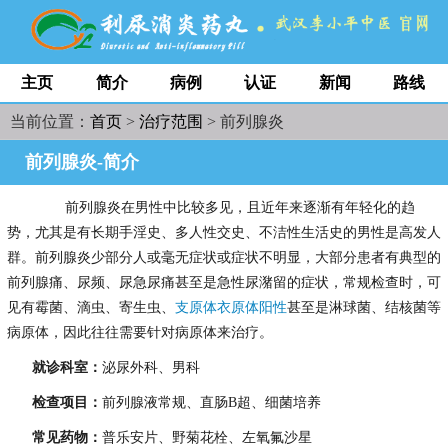
主页
简介
病例
认证
新闻
路线
当前位置：
首页
>
治疗范围
> 前列腺炎
前列腺炎-简介
前列腺炎在男性中比较多见，且近年来逐渐有年轻化的趋
势，尤其是有长期手淫史、多人性交史、不洁性生活史的男性是高发人
群。前列腺炎少部分人或毫无症状或症状不明显，大部分患者有典型的
前列腺痛、尿频、尿急尿痛甚至是急性尿潴留的症状，常规检查时，可
见有霉菌、滴虫、寄生虫、
支原体衣原体阳性
甚至是淋球菌、结核菌等
病原体，因此往往需要针对病原体来治疗。
就诊科室：
泌尿外科、男科
检查项目：
前列腺液常规、直肠B超、细菌培养
常见药物：
普乐安片、野菊花栓、左氧氟沙星