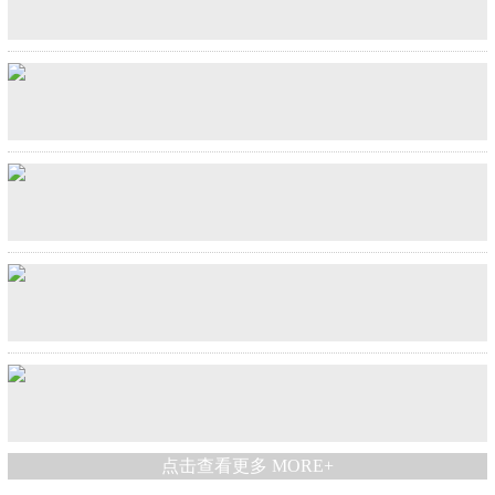
前列腺炎精子质量差，二胎难孕，四个疗程得偿所愿
相较于西药，中药见效相对比较慢，需要一定的时间，因此，
在给患者治疗时，我们一再强调要有耐心，坚持治疗。但仍然
有患者操之过急，即便一个疗程后症状有改善，也不愿再继续
两个疗程治疗非细菌性前列腺炎和附睾炎
治疗，从而导致疾病缠绵难愈，无法根除，
[查看详情]
Hassan，25，来自美国。他一直经历膀胱和前列腺周围地区灼
点击查看更多 MORE+
烧。起初，小便时下背部疼痛，睾丸后疼痛/膀胱下方尿滴和