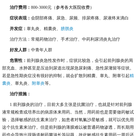
治疗费用：
800-3000元
（
参考各大医院收费）
症状表现：
会阴部疼痛、尿急、尿频、排尿疼痛、尿液终末滴白
并发症：
睾丸炎、精囊炎、
膀胱炎
治疗方法：常规药物治疗、手术治疗、中药利尿消炎丸治疗
好发人群：
中青年人群
危害性：
前列腺炎急性发作时，症状比较急，会引起前列腺炎的局
部充血、水肿甚至是压迫到尿道出现尿急尿刺痛、急性尿潴留等症状。
若是急性期炎症没有很好的抑制，就会扩散到精囊、睾丸、附睾引起
精
囊炎
、睾丸炎、
附睾炎
等。
治疗措施：
1.前列腺炎的治疗，目前大多主张是抗菌治疗，也就是针对前列腺
液常规检查或培养出的病原体来用药。当然，用药前也是需要做药敏试
验，选择敏感的抗生素来治疗，如患者对氧氟沙星敏感，就可以优先用
这个抗生素来治疗。但是前列腺的薄膜难以被普通药物渗透，而长期用
药也会导致出现肠道耐药菌滋长等问题，故此敏感抗生素用药一周后还