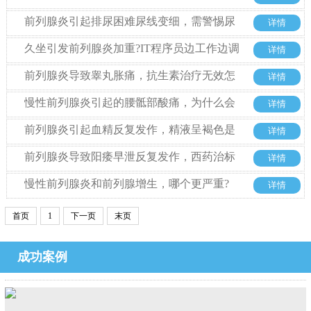
从根源改善
前列腺炎引起排尿困难尿线变细，需警惕尿
详情
道狭窄
久坐引发前列腺炎加重?IT程序员边工作边调
详情
理的实用妙招
前列腺炎导致睾丸胀痛，抗生素治疗无效怎
详情
么办
慢性前列腺炎引起的腰骶部酸痛，为什么会
详情
被误诊为腰椎病多年?
前列腺炎引起血精反复发作，精液呈褐色是
详情
癌变吗?
前列腺炎导致阳痿早泄反复发作，西药治标
详情
不治本怎么办
慢性前列腺炎和前列腺增生，哪个更严重?
详情
首页
1
下一页
末页
成功案例