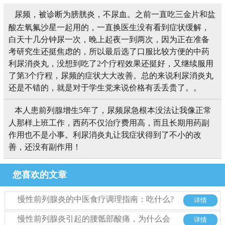
尿频，被诊断为膀胱炎，不尿血。之前一直吃三金片和盐
酸左氧氟沙星一起用的，一直换医生没有看到症状缓解，
白天十几分钟尿一次，晚上起夜一到两次，因为正在准备
考研究生还挺焦虑的，所以最后选了口服比较方便的中药
利尿消炎丸，没想到吃了2个疗程效果还挺好，又继续服用
了第3个疗程，尿频的症状大大改善。总的来说利尿消炎丸
还是不错的，就是对于学生党来说价格有丢丢贵了。。
本人患前列腺增生5年了，尿频尿急根本没法让我像正常
人那样上班工作，西药不仅治疗费用高，而且长期用药副
作用也不是小事。利尿消炎丸让我症状得到了不小的改
善，还没有副作用！
您喜欢的文章
慢性前列腺炎的中医食疗调理指南：吃什么?
详情
忌什么?
慢性前列腺炎引起的腰骶部酸痛，为什么会
详情