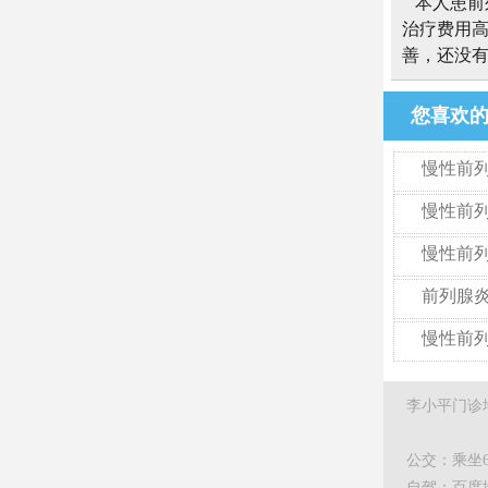
本人患前
治疗费用
善，还没
您喜欢
慢性前列
慢性前
慢性前
前列腺
慢性前
李小平门诊
公交：乘坐6
自驾：百度