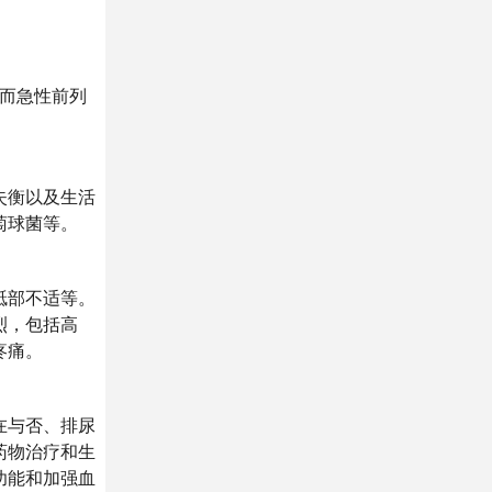
。而急性前列
失衡以及生活
萄球菌等。
骶部不适等。
烈，包括高
疼痛。
在与否、排尿
药物治疗和生
功能和加强血