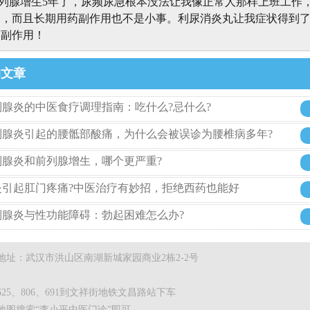
列腺增生5年了，尿频尿急根本没法让我像正常人那样上班工作
高，而且长期用药副作用也不是小事。利尿消炎丸让我症状得到
有副作用！
的文章
腺炎的中医食疗调理指南：吃什么?忌什么?
列腺炎引起的腰骶部酸痛，为什么会被误诊为腰椎病多年?
列腺炎和前列腺增生，哪个更严重?
炎引起肛门疼痛?中医治疗有妙招，拒绝西药也能好
列腺炎与性功能障碍：勃起困难怎么办?
地址：武汉市洪山区南湖新城家园商业2栋2-2号
25、806、691到文祥街地铁文昌路站下车
地图搜索“李小平中医门诊”即可