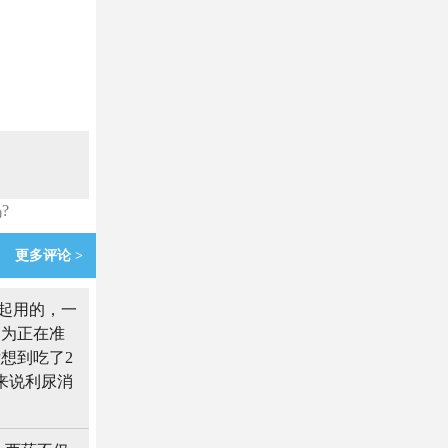
?
更多评论 >
起用的，一
因为正在准
想到吃了2
来说利尿消