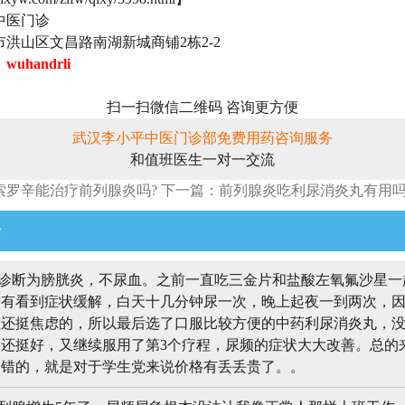
中医门诊
洪山区文昌路南湖新城商铺2栋2-2
：
wuhandrli
扫一扫微信二维码 咨询更方便
武汉李小平中医门诊部免费用药咨询服务
和值班医生一对一交流
索罗辛能治疗前列腺炎吗?
下一篇：前列腺炎吃利尿消炎丸有用吗
论
诊断为膀胱炎，不尿血。之前一直吃三金片和盐酸左氧氟沙星一
没有看到症状缓解，白天十几分钟尿一次，晚上起夜一到两次，
还挺焦虑的，所以最后选了口服比较方便的中药利尿消炎丸，没
还挺好，又继续服用了第3个疗程，尿频的症状大大改善。总的
不错的，就是对于学生党来说价格有丢丢贵了。。