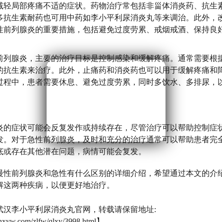
减轻局部疼痛不适的症状。药物治疗常包括非甾体消炎药、抗生素
多抗生素耐药也可用中药如李小平利尿消炎丸等来调治。此外，
性前列腺炎的重要措施，包括避免过度劳累、戒烟戒酒、保持良
前列腺炎，主要的治疗目标是控制感染和缓解疼痛。通常需要根
的抗生素来治疗。此外，止痛药和消炎药也可以用于缓解疼痛和
过程中，患者需要休息、避免过度劳累，同时多饮水、多排尿，
炎的症状可能会反复发作或持续存在，尽管治疗可以帮助控制症
发。对于急性前列腺炎，及时和充分的治疗通常可以帮助患者完
底或存在其他潜在问题，病情可能会复发。
慢性前列腺炎和急性有什么区别的详细介绍，希望通过本文的介
解这两种疾病，以便更好地治疗。
武汉李小平利尿消炎丸官网，转载请保留地址:
lnxyw.com/zlfw/qlxy/3998.html】