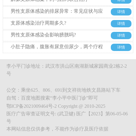
详情
男性支原体感染的排尿异常：常见症状与应
详情
对方法
支原体感染治疗周期多久?
详情
男性支原体感染会影响膀胱吗?
详情
小肚子隐痛，腹胀有尿意但尿少，两个疗程
详情
不到治疗解脲支原体感染
李小平门诊地址：武汉市洪山区南湖新城家园商业2栋2-2
号
公交：乘坐625、806、691到文祥街地铁文昌路站下车
自驾：百度地图搜索“李小平中医门诊”即可
鄂ICP备2021009464号-2 Copyright @ 2010-2025
医疗广告审查证明文号: (武卫键) 医广【2023】第06-05-06
号
本网站信息仅供参考，不能作为诊疗及医疗依据