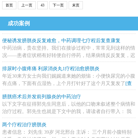
首页
上一页
43
下一页
末页
成功案例
便秘诱发膀胱炎反复难愈，中药调理七疗程后复查康复
中药治病，贵在坚持。我们在接诊过程中，常常见到这样的情
况——患者症状稍有好转便自行停药，结果病情反反复复，迟
迟难以根治，最终不得不从头再来。今天分享这个案例，是希
排尿时小腹疼痛 利尿消炎丸1疗程治愈膀胱炎
望正在治疗中的患者朋友能从中得到一些参
[查看详情]
年近30来方女士向我们娓娓道来她的烦恼：小便快尿完的小腹
有点痛，下面有点湿热，上个月打针好了这个月又复发了
[查
看详情]
膀胱癌术后并发前列腺炎的中药治疗
以下文字在征得郭先生同意后，以他的口吻来叙述整个病情和
治疗过程。郭先生也就是下文中的我，请读者自行带入： 我
是5年前因为几次尿血去医院做的检查，做膀胱镜加病理活检
两个疗程治疗膀胱炎
确
[查看详情]
患者信息： 刘先生 39岁 河北邢台 主诉： 三个月前小腹特别