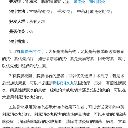
并发症：
肾积水、膀胱输尿管反流、
尿道炎
、
前列腺炎
治疗方法：
常规药物治疗、手术治疗、中药利尿消炎丸治疗
好发人群：
所有人群
是否传染：
否
治疗措施：
1.目前
膀胱炎的治疗
，大多是抗菌药物，尤其是药敏试验选择敏感
的抗生素优先治疗；如患者敏感的抗生素是美满霉素、阿奇霉素，就可
以优先使用这两种抗生素。
2.有膀胱梗阻、膀胱结石的患者，可以优先选择手术治疗，若是术
后想加快康复，可以术后服用
利尿消炎丸
巩固治疗；另外，有腺性膀胱
炎、间质性膀胱炎的患者，经电灼术或电切术还是难以治愈的，可以在
术后用利尿消炎丸治疗。
3.若是常规用药治疗或手术治疗效果不佳者，可以尝试保守的中药
利尿消炎丸治疗。利尿消炎丸配方的清热解毒功效，可以有效的消除膀
胱炎症，消除膀胱黏膜的水肿充血，清除导致炎症的细菌、病毒、支原