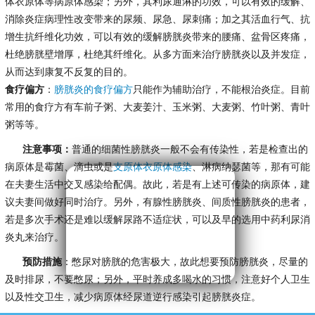
体衣原体等病原体感染；另外，其利尿通淋的功效，可以有效的缓解、
消除炎症病理性改变带来的尿频、尿急、尿刺痛；加之其活血行气、抗
增生抗纤维化功效，可以有效的缓解膀胱炎带来的腰痛、盆骨区疼痛，
杜绝膀胱壁增厚，杜绝其纤维化。从多方面来治疗膀胱炎以及并发症，
从而达到康复不反复的目的。
食疗偏方
：
膀胱炎的食疗偏方
只能作为辅助治疗，不能根治炎症。目前
常用的食疗方有车前子粥、大麦姜汁、玉米粥、大麦粥、竹叶粥、青叶
粥等等。
注意事项：
普通的细菌性膀胱炎一般不会有传染性，若是检查出的
病原体是霉菌、滴虫或是
支原体衣原体感染
、淋病纳瑟菌等，那有可能
在夫妻生活中交叉感染给配偶。故此，若是有上述可传染的病原体，建
议夫妻间做好同时治疗。另外，有腺性膀胱炎、间质性膀胱炎的患者，
若是多次手术还是难以缓解尿路不适症状，可以及早的选用中药利尿消
炎丸来治疗。
预防措施
：憋尿对膀胱的危害极大，故此想要预防膀胱炎，尽量的
及时排尿，不要憋尿；另外，平时养成多喝水的习惯，注意好个人卫生
以及性交卫生，减少病原体经尿道逆行感染引起膀胱炎症。